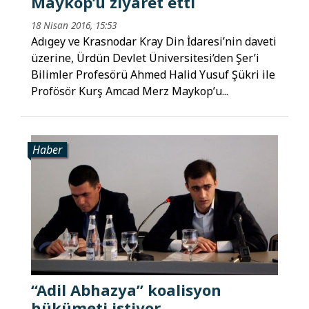
Maykop’u ziyaret etti
18 Nisan 2016, 15:53
Adıgey ve Krasnodar Kray Din İdaresi’nin daveti
üzerine, Ürdün Devlet Üniversitesi’den Şer’i
Bilimler Profesörü Ahmed Halid Yusuf Şükri ile
Profösör Kurş Amcad Merz Maykop’u...
Haber
“Adil Abhazya” koalisyon
hükümeti istiyor