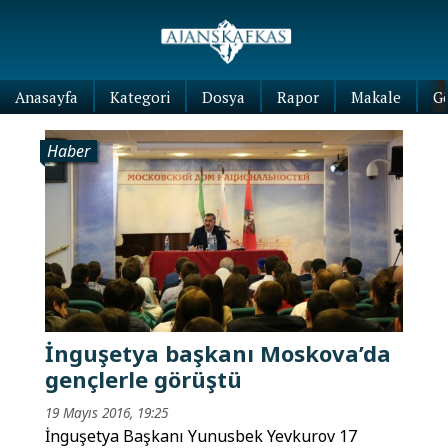
Anasayfa
Kategori
Dosya
Rapor
Makale
G
Haber
İnguşetya başkanı Moskova’da
gençlerle görüştü
19 Mayıs 2016, 19:25
İnguşetya Başkanı Yunusbek Yevkurov 17