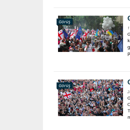
Görüş
1
G
k
g
p
Görüş
2
G
O
T
m