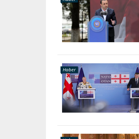
Karaçay-
Çerkes
Krasnodar
Kray
Kuzey
Osetya
Stavropol
Kray
Haber