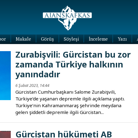
por
Makale
Görüş
Söyleşi
İnceleme
Yazı
Köşe
Zurabişvili: Gürcistan bu zor
Yazıları
zamanda Türkiye halkının
Blog
Yazıları
yanındadır
6 Şubat 2023, 14:44
Gürcistan Cumhurbaşkanı Salome Zurabişvili,
Türkiye’de yaşanan depremle ilgili açıklama yaptı.
Türkiye’nin Kahramanmaraş şehrinde meydana
gelen şiddetli depremle ilgili Gürcistan...
Gürcistan hükümeti AB