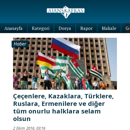
Anasayfa
Kategori
Dosya
Rapor
Makale
G
Haber
Çeçenlere, Kazaklara, Türklere,
Ruslara, Ermenilere ve diğer
tüm onurlu halklara selam
olsun
2 Ekim 2016, 03:16