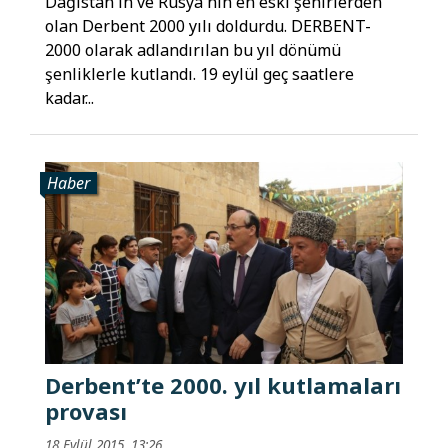
Dağıstan'ın ve Rusya'nın en eski şehirlerden
olan Derbent 2000 yılı doldurdu. DERBENT-
2000 olarak adlandırılan bu yıl dönümü
şenliklerle kutlandı. 19 eylül geç saatlere
kadar...
Haber
Derbent’te 2000. yıl kutlamaları
provası
18 Eylül 2015, 13:26