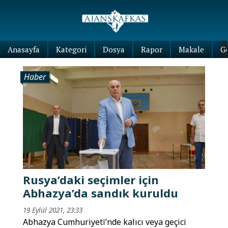
Anasayfa
Kategori
Dosya
Rapor
Makale
G
Haber
Rusya’daki seçimler için
Abhazya’da sandık kuruldu
19 Eylül 2021, 23:33
Abhazya Cumhuriyeti’nde kalıcı veya geçici