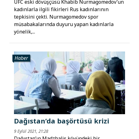
UFC eski dövüşçüsü Khabib Nurmagomedov’un
kadınlarla ilgili fikirleri Rus kadınlarının
tepkisini çekti. Nurmagomedov spor
müsabakalarında duyuru yapan kadınlarla
yönelik,...
Haber
Dağıstan’da başörtüsü krizi
9 Eylül 2021, 21:28
Dağıstan’ın Madzhalis köyündeki bir