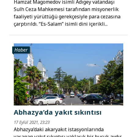
Hamzat Magomedov isimli Adıgey vatandaşı
Sulh Ceza Mahkemesi tarafından misyonerlik
faaliyeti yürüttüğü gerekçesiyle para cezasına
çarptırıldı. “Es-Salam” isimli dini içerikli...
Haber
Abhazya’da yakıt sıkıntısı
17 Eylül 2021, 23:23
Abhazya’daki akaryakıt istasyonlarında
yaşanan yakıt sıkıntısı yaklaşık bir buçuk aydır