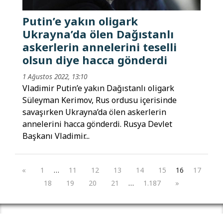
Putin’e yakın oligark
Ukrayna’da ölen Dağıstanlı
askerlerin annelerini teselli
olsun diye hacca gönderdi
1 Ağustos 2022, 13:10
Vladimir Putin’e yakın Dağıstanlı oligark
Süleyman Kerimov, Rus ordusu içerisinde
savaşırken Ukrayna’da ölen askerlerin
annelerini hacca gönderdi. Rusya Devlet
Başkanı Vladimir...
«
1
…
11
12
13
14
15
16
17
18
19
20
21
…
1.187
»