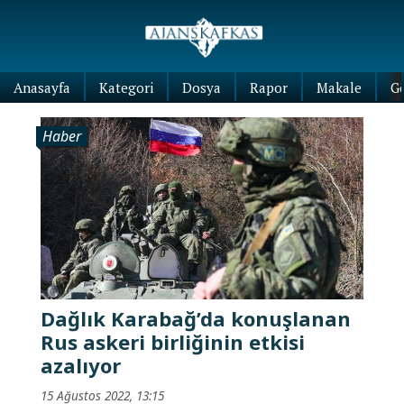
Anasayfa
Kategori
Dosya
Rapor
Makale
G
Haber
Dağlık Karabağ’da konuşlanan
Rus askeri birliğinin etkisi
azalıyor
15 Ağustos 2022, 13:15