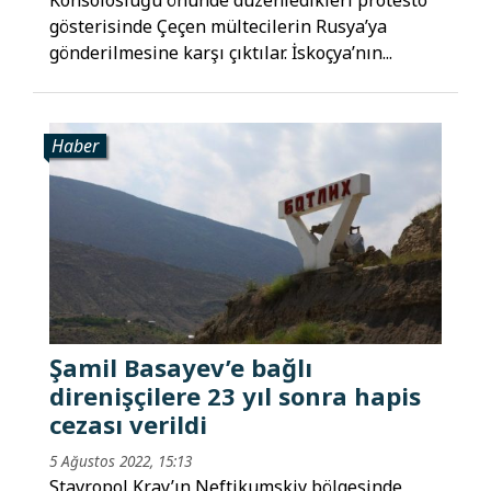
Konsolosluğu önünde düzenledikleri protesto
gösterisinde Çeçen mültecilerin Rusya’ya
gönderilmesine karşı çıktılar. İskoçya’nın...
Haber
Şamil Basayev’e bağlı
direnişçilere 23 yıl sonra hapis
cezası verildi
5 Ağustos 2022, 15:13
Stavropol Kray’ın Neftikumskiy bölgesinde