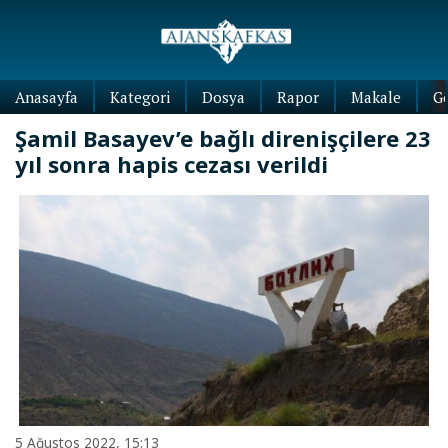
Anasayfa
Kategori
Dosya
Rapor
Makale
G
Şamil Basayev’e bağlı direnişçilere 23
yıl sonra hapis cezası verildi
5 Ağustos 2022, 15:13