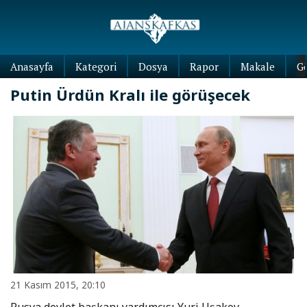
Anasayfa
Kategori
Dosya
Rapor
Makale
G
Putin Ürdün Kralı ile görüşecek
21 Kasım 2015, 20:10
Rusya devlet başkanı yardımcısı Yuri Uşakov,