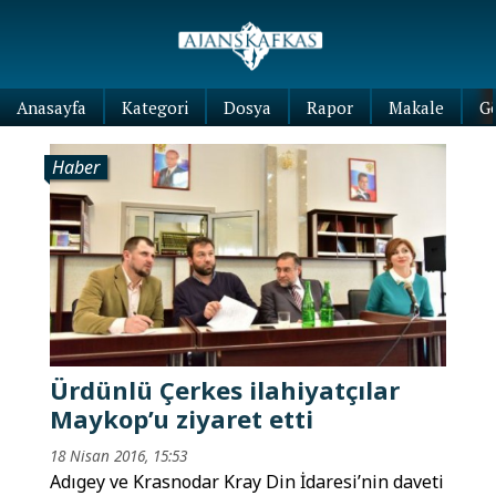
Anasayfa
Kategori
Dosya
Rapor
Makale
G
Haber
Ürdünlü Çerkes ilahiyatçılar
Maykop’u ziyaret etti
18 Nisan 2016, 15:53
Adıgey ve Krasnodar Kray Din İdaresi’nin daveti