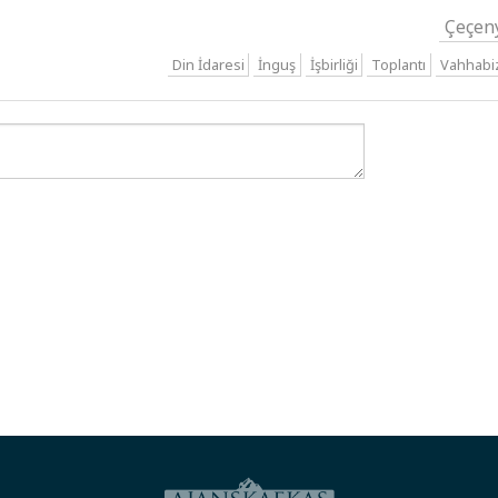
Çeçen
Din İdaresi
İnguş
İşbirliği
Toplantı
Vahhabi