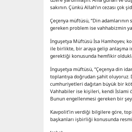
Karaçay-
sakının. Çünkü Allah’ın cezası çok şidd
Çerkes
Krasnodar
Çeçenya müftüsü, “Din adamlarının sı
Kray
gereken problem ise vahhabizmin yay
Kuzey
İnguşetya Müftüsü İsa Hamhoyev, ko
Osetya
ile birlikte, bir araya gelip anlaşma
Stavropol
gerektiği konusunda hemfikir olduklar
Kray
İnguşetya müftüsü, “Çeçenya din idar
toplantıya doğrudan şahit oluyoruz. 
cumhuriyetleri dağıtan büyük bir köt
Vahhabiler ise kişileri, kendi İslami 
Bunun engellenmesi gereken bir şe
Kavpolit’in verdiği bilgilere göre, t
başkanları işbirliği konusunda resmi