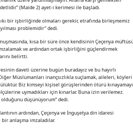
etlidir.” (Maide 2) ayet-i kerimesi ile başladı.
kı bir işbirliğinde olmaları gerekir, etrafında birleşmemiz
ılması problemidir” dedi.
nuşmasında, kısa bir süre önce kendisinin Çeçenya müftüs
 imzalamak ve ardından ortak işbirliğini güçlendirmek
ını belirtti.
esinin daveti üzerine bugün buradayız ve bu hayırlı
Diğer Müslümanları inançsızlıkla suçlamak, aileleri, köyleri
ülüktür. Biz kimseyi kişisel görüşlerinden ötürü kınayamayı
ölçülerine uymadıkları için kınarlar. Buna izin verilemez.
y olduğunu düşünüyorum” dedi.
oplantının ardından, Çeçenya ve İnguşetya din idaresi
 bir anlaşma imzaladılar.