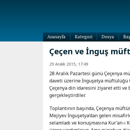
Anasayfa
Kategori
Dosya
Ra
Diaspora
Çeçen ve İnguş müft
Dünya
Kafkasya
29 Aralık 2015, 17:49
Abhazya
Kafkas-
28 Aralık Pazartesi günü Çeçenya m
Ötesi
Adıgey
daveti üzerine İnguşetya müftülüğü t
Azerbaycan
Çeçenya
Çeçenya din idaresini ziyaret etti ve 
Ermenistan
Dağıstan
gerçekleştirdiler.
Gürcistan
Güney
Osetya
Toplantının başında, Çeçenya müftü
İnguşetya
Mejiyev İnguşetya’dan gelen misafirl
Kabardey-
selamladı ve konuşmasına Kur’an-ı Ke
Balkar
üzere yardımlaşın. Ama günah ve düş