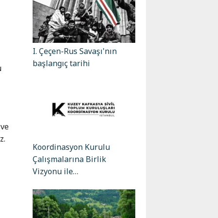
I. Çeçen-Rus Savaşı'nın
başlangıç tarihi
ü
 ve
z.
Koordinasyon Kurulu
Çalışmalarına Birlik
Vizyonu ile…