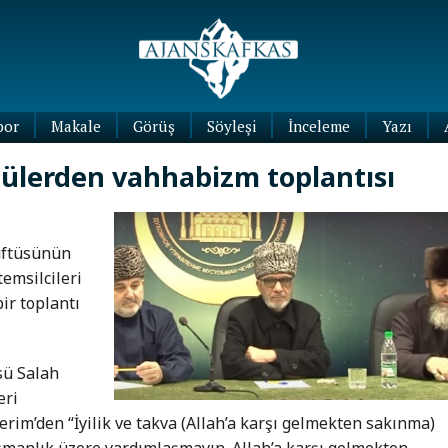
por
Makale
Görüş
Söyleşi
İnceleme
Yazı
Köşe
ülerden vahhabizm toplantısı
Yazıları
Blog
Yazıları
üftüsünün
emsilcileri
bir toplantı
sü Salah
eri
rim’den “İyilik ve takva (Allah’a karşı gelmekten sakınma)
manlık üzere yardımlaşmayın. Allah’a karşı gelmekten