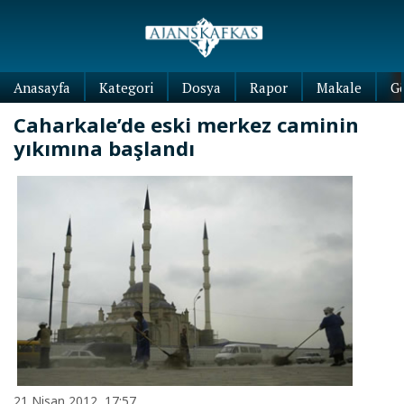
Anasayfa
Kategori
Dosya
Rapor
Makale
G
Caharkale’de eski merkez caminin
yıkımına başlandı
21 Nisan 2012, 17:57