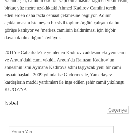
Vatandaşlar, caminin eski bir yapı olmamasına rağmen yıkılmasını,
birkaç yüz metre uzaklıktaki Ahmed Kadirov Camiini tercih
edenlerden daha fazla cemaat çekmesine bağlıyor. Adının
açıklanmasını istemeyen bir sivil toplum örgütü çalışanı da bu
görüşe katılıyor ve ‘merkez camiinin kaldırılması için hiçbir
dayanak olmadığını’ söylüyor.
2011’de Caharkale’de yenilenen Kadirov caddesindeki yeni cami
ve Argun’daki cami yıkıldı. Argun’da Ramzan Kadirov’un
annesinin ismi Aymana Kadirova adını taşıyacak yeni bir cami
inşaatı başladı. 2009 yılında ise Gudermes’te, Yamadayev
kardeşlerin maddi yardımları ile inşa edilen şehir camii yıkılmıştı.
KU/ÖZ/YA
[ssba]
Çeçenya