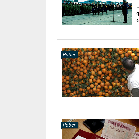
U
g
a
Haber
Haber