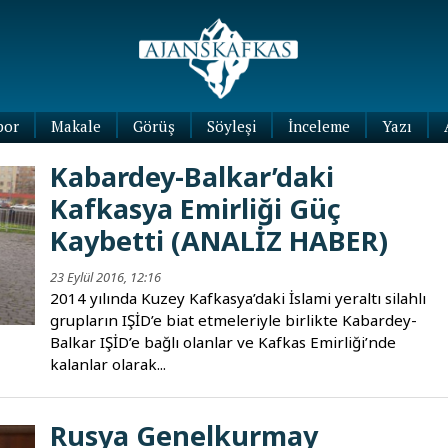
por
Makale
Görüş
Söyleşi
İnceleme
Yazı
Köşe
Kabardey-Balkar’daki
Yazıları
Kafkasya Emirliği Güç
Blog
Yazıları
Kaybetti (ANALİZ HABER)
23 Eylül 2016, 12:16
2014 yılında Kuzey Kafkasya’daki İslami yeraltı silahlı
grupların IŞİD’e biat etmeleriyle birlikte Kabardey-
Balkar IŞİD’e bağlı olanlar ve Kafkas Emirliği’nde
kalanlar olarak...
Rusya Genelkurmay