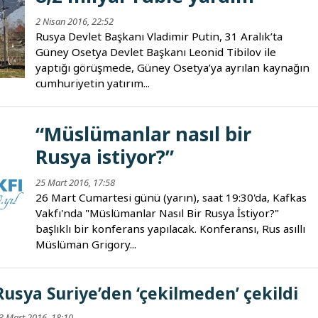
2 Nisan 2016, 22:52
Rusya Devlet Başkanı Vladimir Putin, 31 Aralık’ta
Güney Osetya Devlet Başkanı Leonid Tibilov ile
yaptığı görüşmede, Güney Osetya’ya ayrılan kaynağın
cumhuriyetin yatırım...
“Müslümanlar nasıl bir
Rusya istiyor?”
25 Mart 2016, 17:58
26 Mart Cumartesi günü (yarın), saat 19:30'da, Kafkas
Vakfı'nda "Müslümanlar Nasıl Bir Rusya İstiyor?"
başlıklı bir konferans yapılacak. Konferansı, Rus asıllı
Müslüman Grigory...
Rusya Suriye’den ‘çekilmeden’ çekildi
3 Mart 2016, 18:10