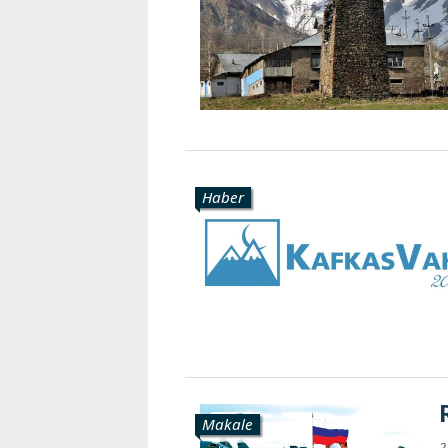
Haber
Makale
2