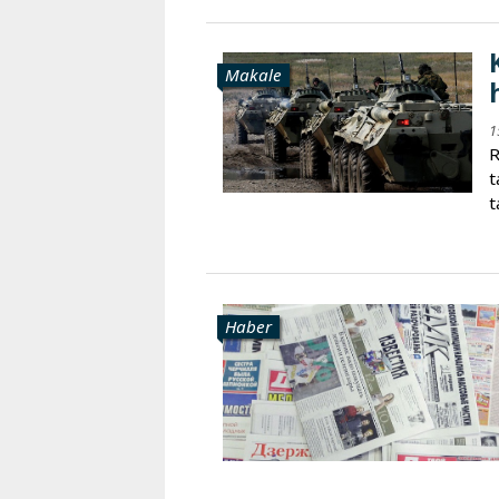
Makale
1
R
t
t
Haber