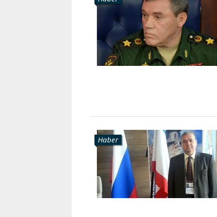
Karaçay-
Çerkes
Krasnodar
Kray
Kuzey
Osetya
Stavropol
Kray
Haber