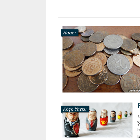
Haber
Köşe Yazısı
1
Ş
h
b