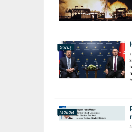
Karaçay-
Çerkes
Krasnodar
Kray
Kuzey
Osetya
Görüş
Stavropol
1
Kray
S
t
m
h
Makale
3