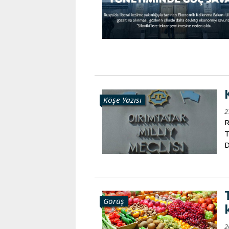
Köşe Yazısı
2
R
T
D
Görüş
2