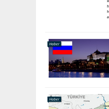
R
h
h
a
Haber
Haber