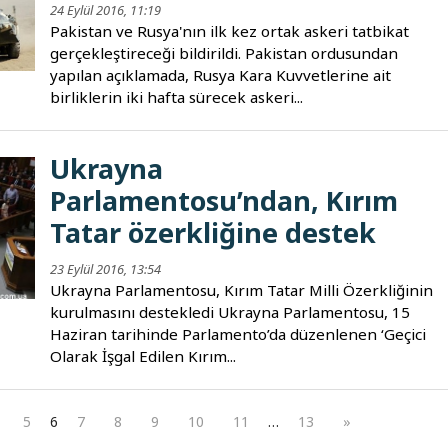
24 Eylül 2016, 11:19
Pakistan ve Rusya'nın ilk kez ortak askeri tatbikat
gerçekleştireceği bildirildi. Pakistan ordusundan
yapılan açıklamada, Rusya Kara Kuvvetlerine ait
birliklerin iki hafta sürecek askeri...
Ukrayna
Parlamentosu’ndan, Kırım
Tatar özerkliğine destek
23 Eylül 2016, 13:54
Ukrayna Parlamentosu, Kırım Tatar Milli Özerkliğinin
kurulmasını destekledi Ukrayna Parlamentosu, 15
Haziran tarihinde Parlamento’da düzenlenen ‘Geçici
Olarak İşgal Edilen Kırım...
5
6
7
8
9
10
11
…
13
»