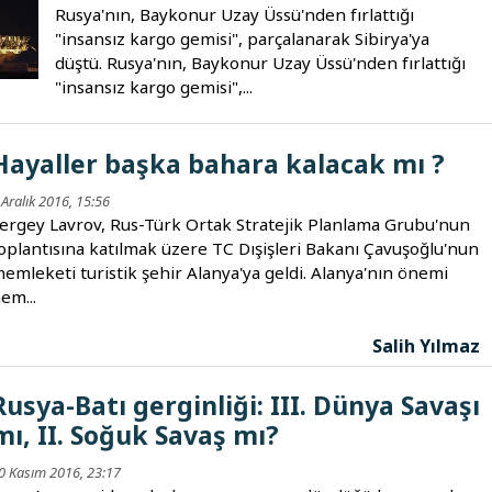
Rusya'nın, Baykonur Uzay Üssü'nden fırlattığı
"insansız kargo gemisi", parçalanarak Sibirya'ya
düştü. Rusya'nın, Baykonur Uzay Üssü'nden fırlattığı
"insansız kargo gemisi",...
Hayaller başka bahara kalacak mı ?
 Aralık 2016, 15:56
ergey Lavrov, Rus-Türk Ortak Stratejik Planlama Grubu'nun
oplantısına katılmak üzere TC Dışişleri Bakanı Çavuşoğlu'nun
emleketi turistik şehir Alanya'ya geldi. Alanya'nın önemi
em...
Salih Yılmaz
Rusya-Batı gerginliği: III. Dünya Savaşı
mı, II. Soğuk Savaş mı?
0 Kasım 2016, 23:17