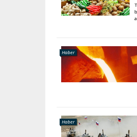
T
b
a
Haber
Haber