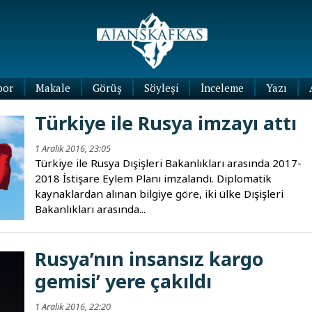
por
Makale
Görüş
Söyleşi
İnceleme
Yazı
Köşe
Türkiye ile Rusya imzayı attı
Yazıları
Blog
1 Aralık 2016, 23:05
Yazıları
Türkiye ile Rusya Dışişleri Bakanlıkları arasında 2017-
2018 İstişare Eylem Planı imzalandı. Diplomatik
kaynaklardan alınan bilgiye göre, iki ülke Dışişleri
Bakanlıkları arasında...
Rusya’nın insansız kargo
gemisi’ yere çakıldı
1 Aralık 2016, 22:20