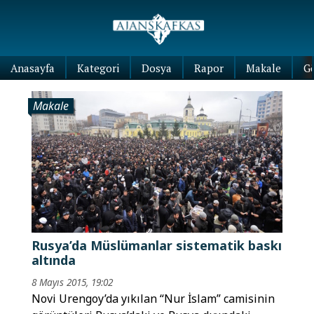
Anasayfa
Kategori
Dosya
Rapor
Makale
G
Makale
Rusya’da Müslümanlar sistematik baskı
altında
8 Mayıs 2015, 19:02
Novi Urengoy’da yıkılan “Nur İslam” camisinin