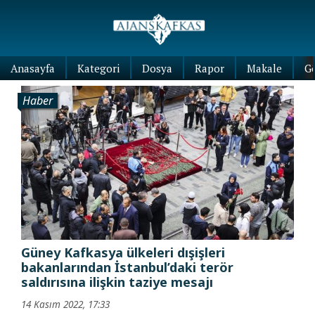
Anasayfa
Kategori
Dosya
Rapor
Makale
G
Haber
Güney Kafkasya ülkeleri dışişleri
bakanlarından İstanbul’daki terör
saldırısına ilişkin taziye mesajı
14 Kasım 2022, 17:33