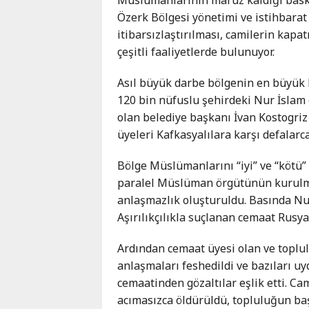
Karaçay-
Özerk Bölgesi yönetimi ve istihbarat 
Çerkes
itibarsızlaştırılması, camilerin kapa
Krasnodar
çeşitli faaliyetlerde bulunuyor.
Kray
Kuzey
Asıl büyük darbe bölgenin en büyük
Osetya
120 bin nüfuslu şehirdeki Nur İslam
Stavropol
olan belediye başkanı İvan Kostogr
Kray
üyeleri Kafkasyalılara karşı defalarc
Bölge Müslümanlarını “iyi” ve “kötü” 
paralel Müslüman örgütünün kurulma
anlaşmazlık oluşturuldu. Basında Nu
Aşırılıkçılıkla suçlanan cemaat Rus
Ardından cemaat üyesi olan ve toplu
anlaşmaları feshedildi ve bazıları u
cemaatinden gözaltılar eşlik etti. C
acımasızca öldürüldü, topluluğun b