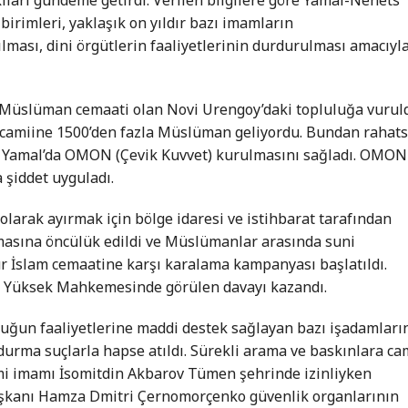
birimleri, yaklaşık on yıldır bazı imamların
tılması, dini örgütlerin faaliyetlerinin durdurulması amacıyl
 Müslüman cemaati olan Novi Urengoy’daki topluluğa vurul
 camiine 1500’den fazla Müslüman geliyordu. Bundan rahats
iz Yamal’da OMON (Çevik Kuvvet) kurulmasını sağladı. OMON
a şiddet uyguladı.
olarak ayırmak için bölge idaresi ve istihbarat tarafından
sına öncülük edildi ve Müslümanlar arasında suni
r İslam cemaatine karşı karalama kampanyası başlatıldı.
ya Yüksek Mahkemesinde görülen davayı kazandı.
luğun faaliyetlerine maddi destek sağlayan bazı işadamları
ydurma suçlarla hapse atıldı. Sürekli arama ve baskınlara ca
ami imamı İsomitdin Akbarov Tümen şehrinde izinliyken
aşkanı Hamza Dmitri Çernomorçenko güvenlik organlarının