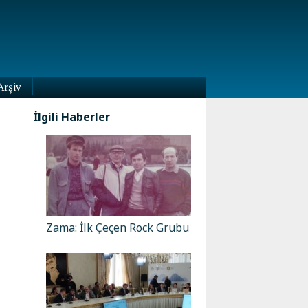
Arşiv
İlgili Haberler
Zama: İlk Çeçen Rock Grubu