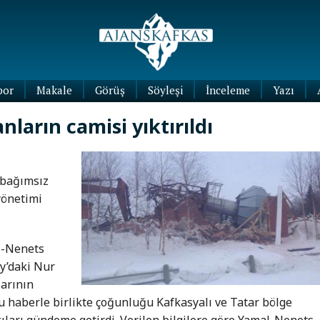
por
Makale
Görüş
Söyleşi
İnceleme
Yazı
Köşe
ların camisi yıktırıldı
Yazıları
Blog
Yazıları
 bağımsız
yönetimi
l-Nenets
y’daki Nur
larının
 bu haberle birlikte çoğunluğu Kafkasyalı ve Tatar bölge
ları gündeme getirdi. Verilen bilgilere göre Yamal-Nenets