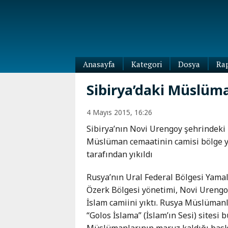
Anasayfa
Kategori
Dosya
Ra
Diaspora
Sibirya’daki Müslüman
Dünya
Kafkasya
4 Mayıs 2015, 16:26
Abhazya
Kafkas-
Sibirya’nın Novi Urengoy şehrindeki
Ötesi
Adıgey
Müslüman cemaatinin camisi bölge 
Azerbaycan
Çeçenya
tarafından yıkıldı
Ermenistan
Dağıstan
Gürcistan
Güney
Rusya’nın Ural Federal Bölgesi Yama
Osetya
Özerk Bölgesi yönetimi, Novi Urengo
İnguşetya
İslam camiini yıktı. Rusya Müslüman
Kabardey-
“Golos İslama” (İslam’ın Sesi) sitesi
Balkar
Müslümanlarının maruz kaldığı baskı