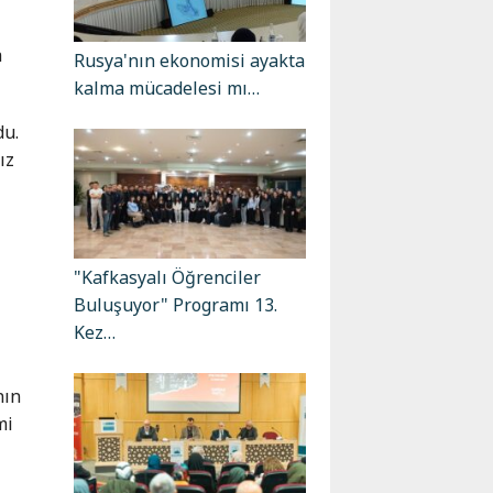
a
Rusya'nın ekonomisi ayakta
kalma mücadelesi mı…
du.
ız
"Kafkasyalı Öğrenciler
Buluşuyor" Programı 13.
Kez…
nın
mi