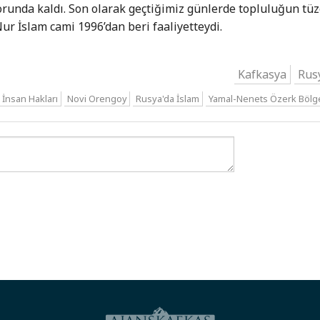
zorunda kaldı. Son olarak geçtiğimiz günlerde topluluğun tüz
. Nur İslam cami 1996’dan beri faaliyetteydi.
Kafkasya
Rus
İnsan Hakları
Novi Orengoy
Rusya'da İslam
Yamal-Nenets Özerk Bölg