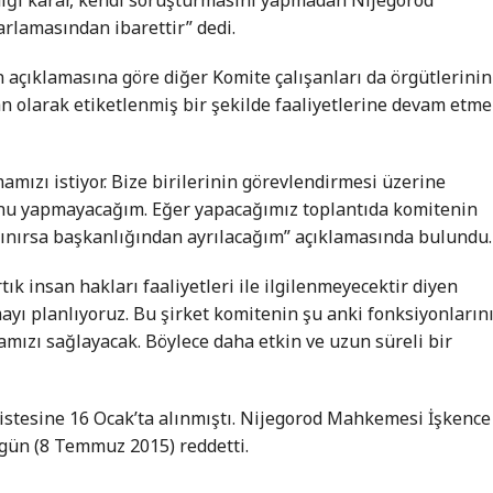
arlamasından ibarettir” dedi.
 açıklamasına göre diğer Komite çalışanları da örgütlerinin
an olarak etiketlenmiş bir şekilde faaliyetlerine devam etm
amızı istiyor. Bize birilerinin görevlendirmesi üzerine
 Bunu yapmayacağım. Eğer yapacağımız toplantıda komitenin
lınırsa başkanlığından ayrılacağım” açıklamasında bulundu.
ık insan hakları faaliyetleri ile ilgilenmeyecektir diyen
ayı planlıyoruz. Bu şirket komitenin şu anki fonksiyonların
mamızı sağlayacak. Böylece daha etkin ve uzun süreli bir
listesine 16 Ocak’ta alınmıştı. Nijegorod Mahkemesi İşkence
ugün (8 Temmuz 2015) reddetti.