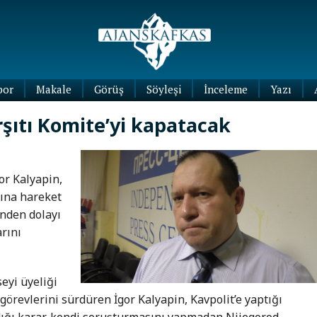
por
Makale
Görüş
Söyleşi
İnceleme
Yazı
Köşe
şıtı Komite’yi kapatacak
Yazıları
Blog
Yazıları
or Kalyapin,
sına hareket
inden dolayı
arını
eyi üyeliği
görevlerini sürdüren İgor Kalyapin, Kavpolit’e yaptığı
ğı karar, kendi soruşturmasını yapmadan Nijegorod