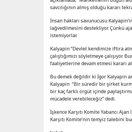
Karaçay-
savcılığının almış olduğu kararı tekr
Çerkes
Krasnodar
İnsan hakları savunucusu Kalyapin’in
Kray
lağvedilmesini destekliyor. Çünkü aj
Kuzey
istemiyorlar.
Osetya
Kalyapin “Devlet kendimize iftira atm
Stavropol
çalıştığımızı söyletmeye çalışıyor.
Kray
faaliyetlerine devam etmesi kararı a
Bu demek değildir ki İgor Kalyapin art
Kalyapin “Bir süredir bir şirket kurm
bir kaç farklı örgüt içinde paylaştır
mücadele verebileceğiz” dedi.
İşkence Karşıtı Komite Yabancı Ajan 
Karşıtı Komite’nin temyiz talebini b