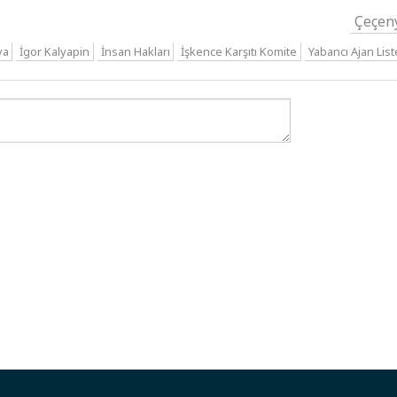
Çeçen
ya
İgor Kalyapin
İnsan Hakları
İşkence Karşıtı Komite
Yabancı Ajan List