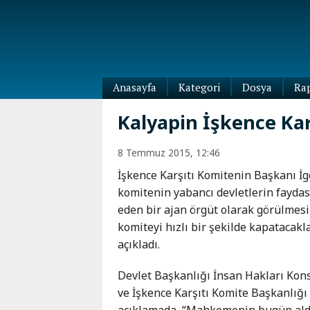
Anasayfa
Kategori
Dosya
Ra
Diaspora
Kalyapin İşkence Kar
Dünya
Kafkasya
8 Temmuz 2015, 12:46
Abhazya
Kafkas-
İşkence Karşıtı Komitenin Başkanı İg
Ötesi
Adıgey
komitenin yabancı devletlerin fayda
Azerbaycan
Çeçenya
eden bir ajan örgüt olarak görülmes
Ermenistan
Dağıstan
komiteyi hızlı bir şekilde kapatacakl
Gürcistan
Güney
açıkladı.
Osetya
İnguşetya
Devlet Başkanlığı İnsan Hakları Kons
Kabardey-
ve İşkence Karşıtı Komite Başkanlığı 
Balkar
açıklamada, “Mahkemenin bugün aldı