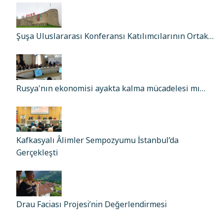
Şuşa Uluslararası Konferansı Katılımcılarının Ortak…
Rusya'nın ekonomisi ayakta kalma mücadelesi mı…
Kafkasyalı Âlimler Sempozyumu İstanbul’da
Gerçekleşti
Drau Facı̇ası Projesı̇’nı̇n Değerlendı̇rmesı̇