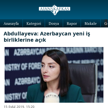
Anasayfa
Kategori
Dosya
Rapor
Makale
G
Abdullayeva: Azerbaycan yeni iş
birliklerine açık
15 Eylül 2019, 15:20