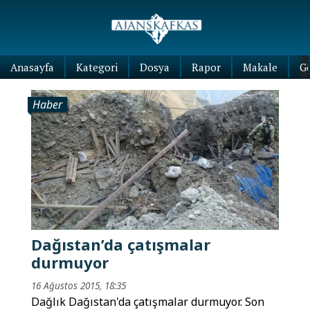
Anasayfa
Kategori
Dosya
Rapor
Makale
G
Haber
Dağıstan’da çatışmalar
durmuyor
16 Ağustos 2015, 18:35
Dağlık Dağıstan'da çatışmalar durmuyor. Son