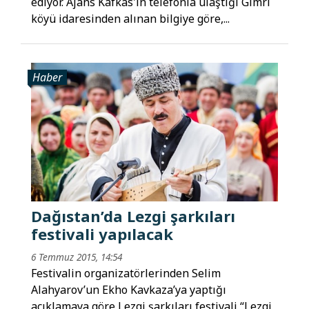
ediyor. Ajans Kafkas'ın telefonla ulaştığı Gimri
köyü idaresinden alınan bilgiye göre,...
Haber
Dağıstan’da Lezgi şarkıları
festivali yapılacak
6 Temmuz 2015, 14:54
Festivalin organizatörlerinden Selim
Alahyarov’un Ekho Kavkaza’ya yaptığı
açıklamaya göre Lezgi şarkıları festivali “Lezgi