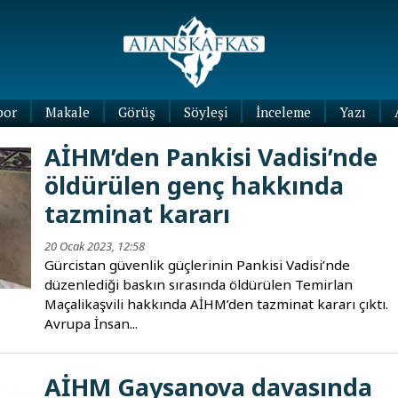
por
Makale
Görüş
Söyleşi
İnceleme
Yazı
Köşe
AİHM’den Pankisi Vadisi’nde
Yazıları
öldürülen genç hakkında
Blog
Yazıları
tazminat kararı
20 Ocak 2023, 12:58
Gürcistan güvenlik güçlerinin Pankisi Vadisi’nde
düzenlediği baskın sırasında öldürülen Temirlan
Maçalikaşvili hakkında AİHM’den tazminat kararı çıktı.
Avrupa İnsan...
AİHM Gaysanova davasında