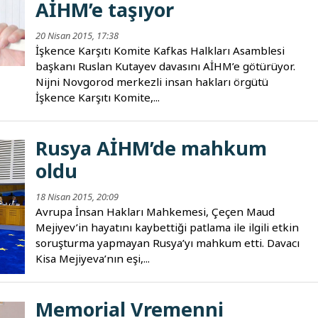
AİHM’e taşıyor
20 Nisan 2015, 17:38
İşkence Karşıtı Komite Kafkas Halkları Asamblesi
başkanı Ruslan Kutayev davasını AİHM’e götürüyor.
Nijni Novgorod merkezli insan hakları örgütü
İşkence Karşıtı Komite,...
Rusya AİHM’de mahkum
oldu
18 Nisan 2015, 20:09
Avrupa İnsan Hakları Mahkemesi, Çeçen Maud
Mejiyev’in hayatını kaybettiği patlama ile ilgili etkin
soruşturma yapmayan Rusya’yı mahkum etti. Davacı
Kisa Mejiyeva’nın eşi,...
Memorial Vremenni