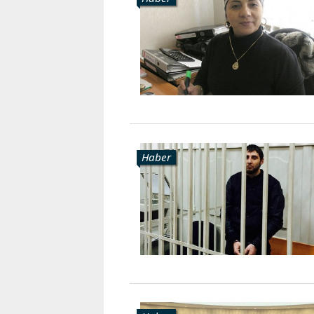
Karaçay-
Çerkes
Krasnodar
Kray
Kuzey
Osetya
Stavropol
Kray
Haber