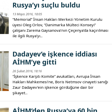
Rusya’yı suçlu buldu
13 Mayıs 2016, 18:05
“Memorial” İnsan Hakları Merkezi Yönetim Kurulu
üyesi Oleg Orlov, “Danimarka Mülteci Konseyi”
çalışanı Zarema Gaysanova’nın Çeçenya’da kaçırılması
ile ilgili Rusya’yı...
Dadayev’e işkence iddiası
AİHM’ye gitti
26 Şubat 2016, 18:16
“İşkence Karşıtı Komite” avukatları, Avrupa İnsan
Hakları Mahkemesi’ne, Boris Netmsov cinayeti sanığı
Zaur Dadayev’ein işkence gördüğüne dair bir
şikayet...
AİHM’den Rusya’ya 60 bin