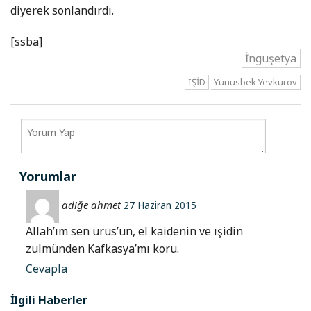
diyerek sonlandırdı.
[ssba]
İnguşetya
IŞİD
Yunusbek Yevkurov
Yorumlar
adiğe ahmet
27 Haziran 2015
Allah’ım sen urus’un, el kaidenin ve ışidin
zulmünden Kafkasya’mı koru.
Cevapla
İlgili Haberler