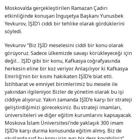
Moskova’da gerçekleştirilen Ramazan Çadırı
etkinliğinde konuşan İnguşetya Başkanı Yunusbek
Yevkurov, IŞİD’i ciddi bir tehlike olarak gördüklerini
söyledi.
Yevkurov “Biz IŞİD meselesini ciddi bir konu olarak
görüyoruz. Sadece ülkemizde savaşı körükleyeceği için
değil… IŞİD gibi bir konu, Kafkasya coğrafyasında
herkesin eline bir koz veriyor. Anlaşılıyor ki Kafkasya
Emirliğ’nin bir kısmı hakikaten IŞİD’e biat etti.
İstihbarat ve emniyet birimlerimiz bu mesele ile
yakından ilgileniyor. Bizler de yönetim olarak bu işi
ciddiye alıyoruz. Yakın zamanda IŞİD’e karşı bir strateji
geliştirdiğimizi göreceksiniz. Bu strateji imamları,
üniversiteleri ve diğer eğitim kurumlarını kapsayacak.
Moskova İslam Üniversitesi’nde yaklaşık 300 imam
IŞİD’e karşı durma konusunda eğitim almış. Biz de
okullarda sırf bu konu için ayrı bir ders koyabiliriz”