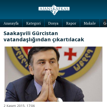
Anasayfa
Kategori
Dosya
Rapor
Makale
G
Saakaşvili Gürcistan
vatandaşlığından çıkartılacak
2 Kasım 2015, 17:06