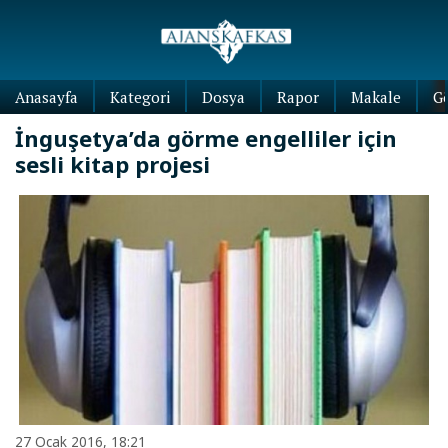
Anasayfa
Kategori
Dosya
Rapor
Makale
G
İnguşetya’da görme engelliler için
sesli kitap projesi
27 Ocak 2016, 18:21