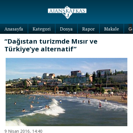
Anasayfa
Kategori
Dosya
Rapor
Makale
G
“Dağıstan turizmde Mısır ve
Türkiye’ye alternatif”
9 Nisan 2016, 14:40