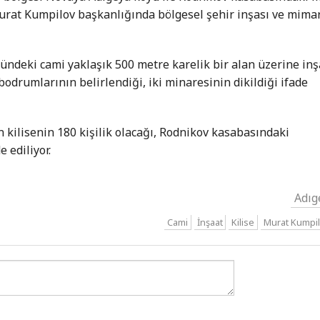
Murat Kumpilov başkanlığında bölgesel şehir inşası ve mima
ndeki cami yaklaşık 500 metre karelik bir alan üzerine inş
bodrumlarının belirlendiği, iki minaresinin dikildiği ifade
kilisenin 180 kişilik olacağı, Rodnikov kasabasındaki
e ediliyor.
Adıg
Cami
İnşaat
Kilise
Murat Kumpi