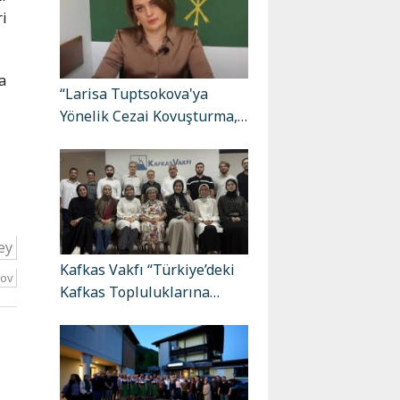
ri
a
“Larisa Tuptsokova'ya
Yönelik Cezai Kovuşturma,…
ey
Kafkas Vakfı “Türkiye’deki
lov
Kafkas Topluluklarına…