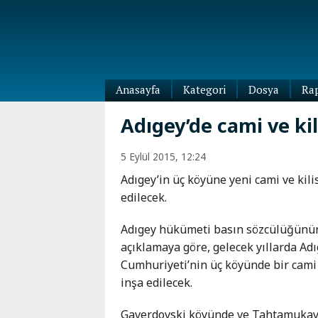
Anasayfa
Kategori
Dosya
Ra
Diaspora
Adıgey’de cami ve kil
Dünya
Kafkasya
5 Eylül 2015, 12:24
Abhazya
Kafkas-
Adıgey’in üç köyüne yeni cami ve kili
Ötesi
Adıgey
edilecek.
Azerbaycan
Çeçenya
Ermenistan
Dağıstan
Adıgey hükümeti basın sözcülüğünün
Gürcistan
Güney
açıklamaya göre, gelecek yıllarda Ad
Osetya
Cumhuriyeti’nin üç köyünde bir cami v
İnguşetya
inşa edilecek.
Kabardey-
Balkar
Gaverdovski köyünde ve Tahtamukay 