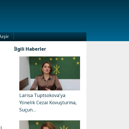
Arşiv
İlgili Haberler
Larisa Tuptsokova'ya
Yönelik Cezai Kovuşturma,
Suçun…
i