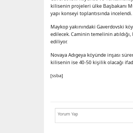
Karaçay-
kilisenin projeleri ülke Başbakanı 
Çerkes
yapı konseyi toplantısında incelendi.
Krasnodar
Maykop yakınındaki Gaverdovski köyü
Kray
edilecek. Caminin temelinin atıldığı, 
Kuzey
ediliyor.
Osetya
Stavropol
Novaya Adıgeya köyünde inşası süren 
Kray
kilisenin ise 40-50 kişilik olacağı ifad
[ssba]