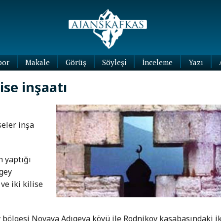
por
Makale
Görüş
Söyleşi
İnceleme
Yazı
Köşe
ise inşaatı
Yazıları
Blog
Yazıları
seler inşa
 yaptığı
ıgey
e iki kilise
bölgesi Novaya Adıgeya köyü ile Rodnikov kasabasındaki ik