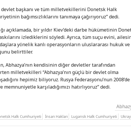
 devlet başkanı ve tüm milletvekillerini Donetsk Halk
yetinin bağımsızlıklarını tanımaya çağırıyoruz” dedi.
tığı açıklamada, bir yıldır Kiev’deki darbe hükümetinin Done
ılarını izlediklerini söyledi. Ayrıca, tüm suçu evini, ailesi
ndaşlara yönelik kanlı operasyonların uluslararası hukuk ve
unu belirttiler.
ın, Abhazya’nın kendisinin diğer devletler tarafından
ten milletvekilleri “Abhazya’nın güçlü bir devlet olma
aşadığını hepimiz biliyoruz. Rusya Federasyonu’nun 2008’de
ve memnuniyetle karşıladığımızı hatırlıyoruz” dedi.
Abhaz
netsk Halk Cumhuriyeti
İnsan Hakları
Lugansk Halk Cumhuriyeti
Ukra