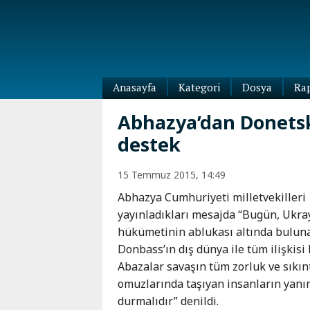
Anasayfa
Kategori
Dosya
Ra
Diaspora
Abhazya’dan Donetsk
Dünya
destek
Kafkasya
Abhazya
Kafkas-
15 Temmuz 2015, 14:49
Ötesi
Adıgey
Azerbaycan
Abhazya Cumhuriyeti milletvekilleri
Çeçenya
Ermenistan
yayınladıkları mesajda “Bugün, Ukr
Dağıstan
hükümetinin ablukası altında bulun
Gürcistan
Güney
Donbass’ın dış dünya ile tüm ilişkisi k
Osetya
Abazalar savaşın tüm zorluk ve sıkınt
İnguşetya
omuzlarında taşıyan insanların yanı
Kabardey-
durmalıdır” denildi.
Balkar