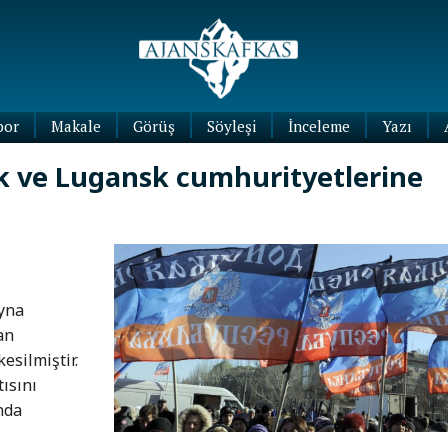
por
Makale
Görüş
Söyleşi
İnceleme
Yazı
Köşe
 ve Lugansk cumhurityetlerine
Yazıları
Blog
Yazıları
ayna
an
esilmiştir.
ısını
nda