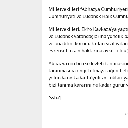
Karaçay-
Milletvekilleri “Abhazya Cumhuriyeti
Çerkes
Cumhuriyeti ve Lugansk Halk Cumhuri
Krasnodar
Kray
Milletvekilleri, Ekho Kavkaza’ya yap
Kuzey
ve Lugansk vatandaşlarına yönelik bask
Osetya
ve anadilini korumak olan sivil vata
Stavropol
evrensel insan haklarına aykırı olduğ
Kray
Abhazya’nın bu iki devleti tanımasın
tanınmasına engel olmayacağını belir
yolunda ne kadar büyük zorlukları y
bizi tanıma kararını ne kadar gurur 
[ssba]
Do