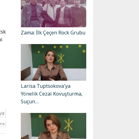
tsk
Zama: İlk Çeçen Rock Grubu
ni
Larisa Tuptsokova'ya
Yönelik Cezai Kovuşturma,
Suçun…
ya
yna