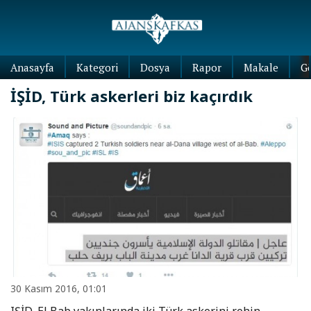
Anasayfa
Kategori
Dosya
Rapor
Makale
G
İŞİD, Türk askerleri biz kaçırdık
30 Kasım 2016, 01:01
IŞİD, El Bab yakınlarında iki Türk askerini rehin