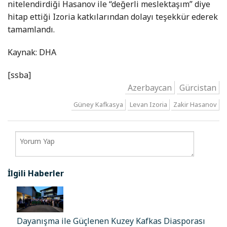
nitelendirdiği Hasanov ile “değerli meslektaşım” diye
hitap ettiği Izoria katkılarından dolayı teşekkür ederek
tamamlandı.
Kaynak: DHA
[ssba]
Azerbaycan
Gürcistan
Güney Kafkasya
Levan Izoria
Zakir Hasanov
İlgili Haberler
Dayanışma ile Güçlenen Kuzey Kafkas Diasporası