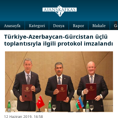
Anasayfa
Kategori
Dosya
Rapor
Makale
G
Türkiye-Azerbaycan-Gürcistan üçlü
toplantısıyla ilgili protokol imzalandı
12 Haziran 2019, 16:58