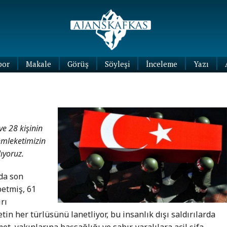
por
Makale
Görüş
Söyleşi
İnceleme
Yazı
Köşe
Yazıları
Blog
Yazıları
e 28 kişinin
Memleketimizin
ıyoruz.
da son
betmiş, 61
rı
etin her türlüsünü lanetliyor, bu insanlık dışı saldırılarda
t, yakınlarına başsağlığı ve sabır, yaralılara acil şifa