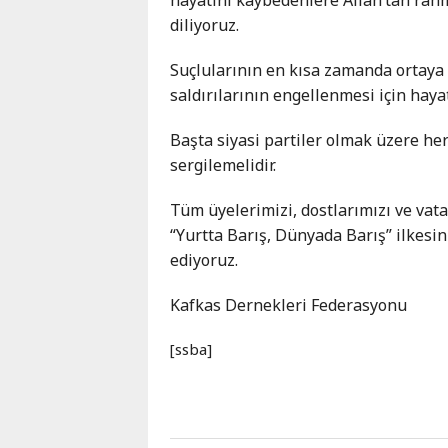
Karaçay-
diliyoruz.
Çerkes
Krasnodar
Suçlularının en kısa zamanda ortaya
Kray
saldırılarının engellenmesi için haya
Kuzey
Başta siyasi partiler olmak üzere her
Osetya
sergilemelidir.
Stavropol
Kray
Tüm üyelerimizi, dostlarımızı ve va
“Yurtta Barış, Dünyada Barış” ilkes
ediyoruz.
Kafkas Dernekleri Federasyonu
[ssba]