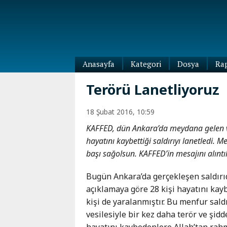
Anasayfa
Kategori
Dosya
Ra
Diaspora
Terörü Lanetliyoruz
Dünya
Kafkasya
18 Şubat 2016, 10:59
Abhazya
Kafkas-
KAFFED, dün Ankara’da meydana gelen v
Ötesi
Adıgey
hayatını kaybettiği saldırıyı lanetledi. 
Azerbaycan
Çeçenya
başı sağolsun. KAFFED’in mesajını alıntıl
Ermenistan
Dağıstan
Gürcistan
Güney
Bugün Ankara’da gerçekleşen saldırı
Osetya
açıklamaya göre 28 kişi hayatını kay
İnguşetya
kişi de yaralanmıştır. Bu menfur saldı
Kabardey-
vesilesiyle bir kez daha terör ve şidd
Balkar
hayatını kaybedenlere Allah’tan rahme