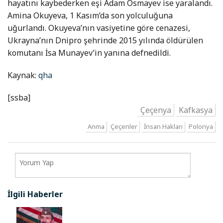
hayatını kaybederken eşi Adam Osmayev ise yaralandı.
Amina Okuyeva, 1 Kasım’da son yolculuğuna
uğurlandı. Okuyeva’nın vasiyetine göre cenazesi,
Ukrayna’nın Dnipro şehrinde 2015 yılında öldürülen
komutanı İsa Munayev’in yanına defnedildi.
Kaynak:
qha
[ssba]
Çeçenya
Kafkasya
Anma
Çeçenler
İnsan Hakları
Polonya
İlgili Haberler