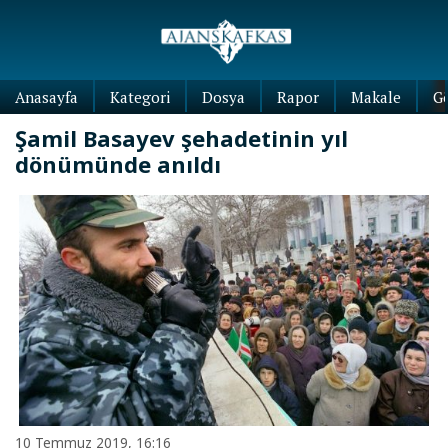
Anasayfa
Kategori
Dosya
Rapor
Makale
G
Şamil Basayev şehadetinin yıl
dönümünde anıldı
10 Temmuz 2019, 16:16