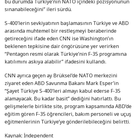
bu durumda Türkiye’nin NATO içindeki pozisyonunun
sınanabileceğini” ileri sürdü.
S-400’lerin sevkiyatının başlamasının Türkiye ve ABD
arasında muhtemel bir restleşmeyi beraberinde
getireceğini ifade eden CNN ise Washington’ın
beklenen tepkisine dair öngörüsüne yer verirken
“Pentagon resmi olarak Türkiye’nin F-35 programına
katılımını askıya alabilir” ifadesini kullandı.
CNN ayrıca geçen ay Brüksel’de NATO merkezini
ziyaret eden ABD Savunma Bakanı Mark Esper’in
“Şayet Türkiye S-400’leri almayı kabul ederse F-35
alamayacak. Bu kadar basit” dediğini hatırlattı. Bu
gelişmelerle birlikte site, program kapsamında ABD’de
eğitim gören F-35 öğrencileri, bakım personeli ve uçuş
eğitmenlerinin Türkiye’ye gönderilebileceğini belirtti.
Kaynak: İndependent