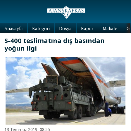
Anasayfa
Kategori
Dosya
Rapor
Makale
G
S-400 teslimatına dış basından
yoğun ilgi
13 Temmuz 2019, 08:55