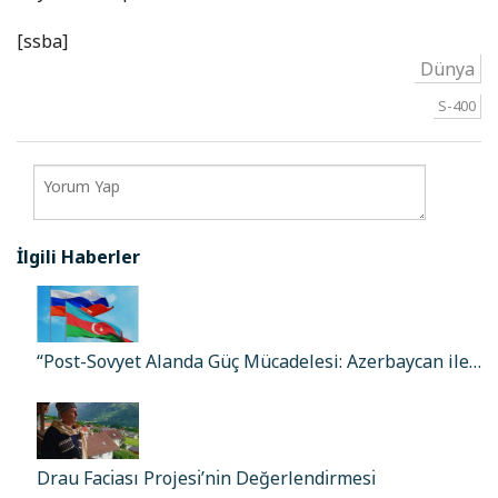
[ssba]
Dünya
S-400
İlgili Haberler
“Post-Sovyet Alanda Güç Mücadelesi: Azerbaycan ile…
Drau Facı̇ası Projesı̇’nı̇n Değerlendı̇rmesı̇