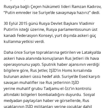
Rusya’ya bağlı Çeçen hükümeti lideri Ramzan Kadırov,
“Putin emreder ise Suriye’de savaşmaya hazırız” dedi.
30 Eylül 2015 günü Rusya Devlet Başkanı Vladimir
Putin’in isteği üzerine, Rusya parlamentosunun üst
kanadı Federasyon Konseyi, yurt dışında askeri güç
kullanma yetkisi verdi.
Daha önce Suriye topraklarına getirilen ve Latakya’da
askeri hava alanında konuşlanan Rus Jetleri ilk hava
operasyonunu yaptı. Sputnik haber ajansının verdiği
bilgilere göre, Rus Jetler, IŞİD’in Homs kırsalında
bulunan askeri üssü hedef aldı. Suriye’de Esed karşıtı
savaşan muhalifler ise Rus jetlerinin IŞİD
yerine muhalif grubu Tadjamu el-İzz’in kontrolü
altındaki bölgeleri bombaladığını duyurdu. Sosyal
medyadan paylaşılan haber ve görsellerde, Rus
uçaklarının IŞİD militanları yerine çocuklar dahil