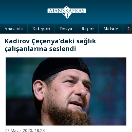
Anasayfa
Kategori
Dosya
Rapor
Makale
G
Kadirov Çeçenya’daki sağlık
çalışanlarına seslendi
27 Mayıs 2020, 18:23