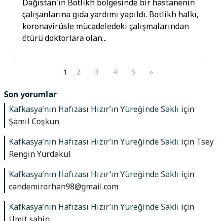
Dağıstan'ın Botlikh bölgesinde bir hastanenin
çalışanlarına gıda yardımı yapıldı. Botlikh halkı,
koronavirüsle mücadeledeki çalışmalarından
ötürü doktorlara olan...
1
2
3
4
5
»
Son yorumlar
Kafkasya’nın Hafızası Hızır’ın Yüreğinde Saklı
için
Şamil Coşkun
Kafkasya’nın Hafızası Hızır’ın Yüreğinde Saklı
için
Tsey
Rengin Yurdakul
Kafkasya’nın Hafızası Hızır’ın Yüreğinde Saklı
için
candemirorhan98@gmail.com
Kafkasya’nın Hafızası Hızır’ın Yüreğinde Saklı
için
Ümit şahin