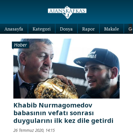
Anasayfa
Kategori
Dosya
Rapor
Makale
G
Haber
Khabib Nurmagomedov
babasının vefatı sonrası
duygularını ilk kez dile getirdi
26 Temmuz 2020, 14:15