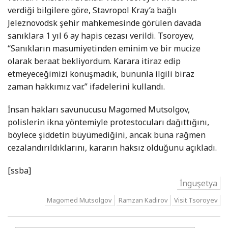
verdiği bilgilere göre, Stavropol Kray’a bağlı
Jeleznovodsk şehir mahkemesinde görülen davada
sanıklara 1 yıl 6 ay hapis cezası verildi. Tsoroyev,
“Sanıkların masumiyetinden eminim ve bir mucize
olarak beraat bekliyordum. Karara itiraz edip
etmeyeceğimizi konuşmadık, bununla ilgili biraz
zaman hakkımız var.” ifadelerini kullandı.
İnsan hakları savunucusu Magomed Mutsolgov,
polislerin ikna yöntemiyle protestocuları dağıttığını,
böylece şiddetin büyümediğini, ancak buna rağmen
cezalandırıldıklarını, kararın haksız olduğunu açıkladı.
[ssba]
İnguşetya
Magomed Mutsolgov
Ramzan Kadirov
Visit Tsoroyev