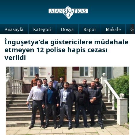
Anasayfa
Kategori
Dosya
Rapor
Makale
G
İnguşetya’da göstericilere müdahale
etmeyen 12 polise hapis cezası
verildi