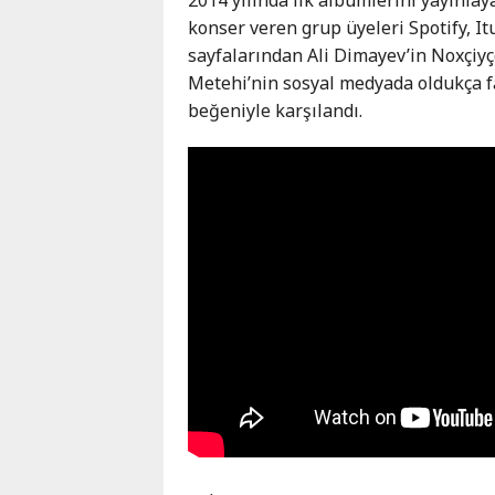
Karaçay-
konser veren grup üyeleri Spotify, I
Çerkes
sayfalarından Ali Dimayev’in Noxçiyç
Krasnodar
Metehi’nin sosyal medyada oldukça fa
Kray
beğeniyle karşılandı.
Kuzey
Osetya
Stavropol
Kray