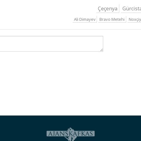
Çeçenya
Gürcist
Ali Dimayev
Bravo Metehi
Noxçi