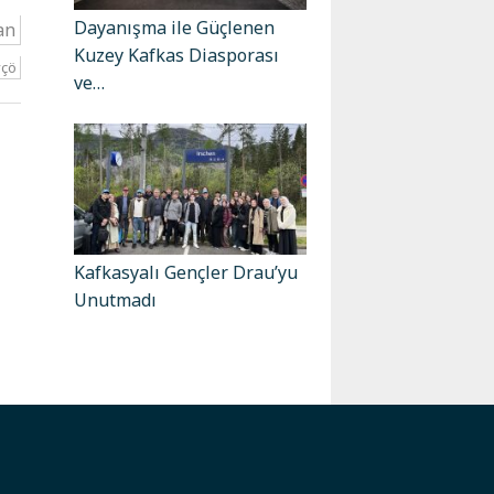
Dayanışma ile Güçlenen
an
Kuzey Kafkas Diasporası
yçö
ve…
Kafkasyalı Gençler Drau’yu
Unutmadı