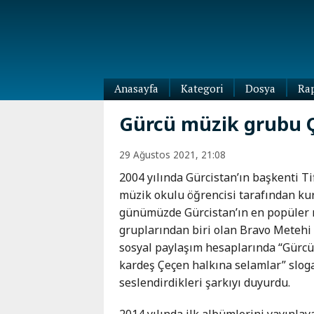
Anasayfa
Kategori
Dosya
Ra
Diaspora
Gürcü müzik grubu Ç
Dünya
Kafkasya
29 Ağustos 2021, 21:08
Abhazya
Kafkas-
2004 yılında Gürcistan’ın başkenti Tif
Ötesi
Adıgey
müzik okulu öğrencisi tarafından ku
Azerbaycan
Çeçenya
günümüzde Gürcistan’ın en popüler
Ermenistan
Dağıstan
gruplarından biri olan Bravo Metehi 
Gürcistan
Güney
sosyal paylaşım hesaplarında “Gürc
Osetya
kardeş Çeçen halkına selamlar” slog
İnguşetya
seslendirdikleri şarkıyı duyurdu.
Kabardey-
Balkar
2014 yılında ilk albümlerini yayınla