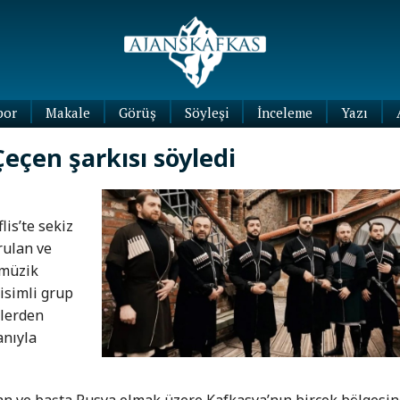
por
Makale
Görüş
Söyleşi
İnceleme
Yazı
Köşe
eçen şarkısı söyledi
Yazıları
Blog
Yazıları
lis’te sekiz
rulan ve
 müzik
isimli grup
ülerden
anıyla
yan ve başta Rusya olmak üzere Kafkasya’nın birçok bölgesi