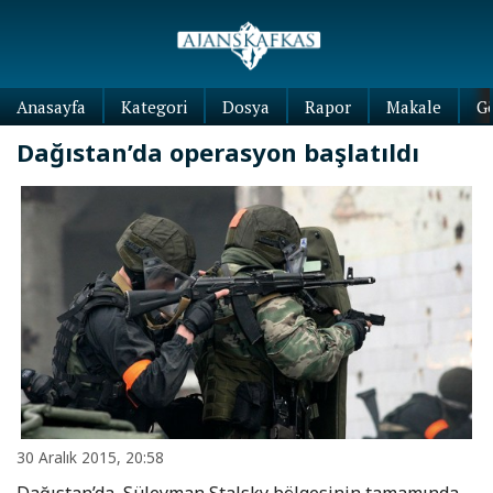
Anasayfa
Kategori
Dosya
Rapor
Makale
G
Dağıstan’da operasyon başlatıldı
30 Aralık 2015, 20:58
Dağıstan’da, Süleyman Stalsky bölgesinin tamamında