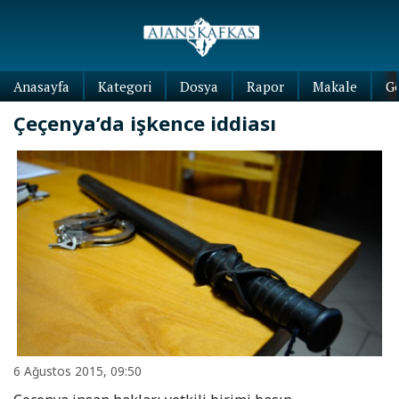
Anasayfa
Kategori
Dosya
Rapor
Makale
G
Çeçenya’da işkence iddiası
6 Ağustos 2015, 09:50