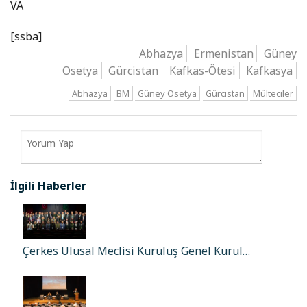
VA
[ssba]
Abhazya
Ermenistan
Güney
Osetya
Gürcistan
Kafkas-Ötesi
Kafkasya
Abhazya
BM
Güney Osetya
Gürcistan
Mülteciler
İlgili Haberler
Çerkes Ulusal Meclisi Kuruluş Genel Kurul…