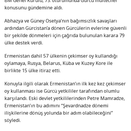
BM Genel Kurulu, 73. oturumunda Gürcü mülteciler
konusunu gündemine aldı.
Abhazya ve Güney Osetya’nın bağımsızlık savaşları
ardından Gürcistan’a dönen Gürcülerin evlerine güvenli
bir şekilde dönmeleri için çağrıda bulunulan karara 79
ülke destek verdi.
Ermenistan dahil 57 ülkenin çekimser oy kullandığı
oylamaya, Rusya, Belarus, Küba ve Kuzey Kore ile
birlikte 15 ülke itiraz etti.
Konuyla ilgili olarak Ermenistan’ın ilk kez kez çekimser
oy kullanması ise Gürcü yetkililer tarafından olumlu
karşılandı. Eski devlet yetkililerinden Petre Mamradze,
Ermenistan’ın bu adımını “Şevardnadze dönemi
ilişkilerine dönüş yolunda bir adım olabileceğini”
söyledi.