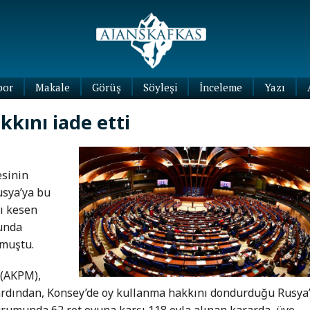
por
Makale
Görüş
Söyleşi
İnceleme
Yazı
Köşe
kını iade etti
Yazıları
Blog
Yazıları
esinin
usya’ya bu
nı kesen
unda
nmuştu.
 (AKPM),
n ardından, Konsey’de oy kullanma hakkını dondurduğu Rusya
turumunda 62 ret oyuna karşı 118 oyla alınan kararda, üye