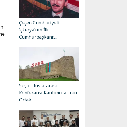
i
Çeçen Cumhuriyeti
ın
İçkerya’nın İlk
ine
Cumhurbaşkanı:…
Şuşa Uluslararası
Konferansı Katılımcılarının
Ortak…