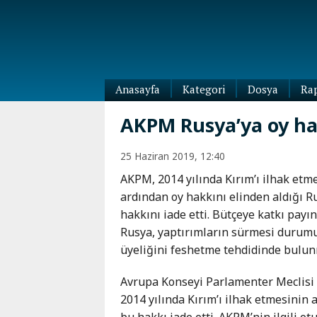
Anasayfa
Kategori
Dosya
Ra
Diaspora
AKPM Rusya’ya oy hak
Dünya
Kafkasya
25 Haziran 2019, 12:40
Abhazya
Kafkas-
AKPM, 2014 yılında Kırım’ı ilhak etm
Ötesi
Adıgey
ardından oy hakkını elinden aldığı R
Azerbaycan
Çeçenya
hakkını iade etti. Bütçeye katkı payı
Ermenistan
Dağıstan
Rusya, yaptırımların sürmesi durum
Gürcistan
Güney
üyeliğini feshetme tehdidinde bulu
Osetya
İnguşetya
Avrupa Konseyi Parlamenter Meclisi
Kabardey-
2014 yılında Kırım’ı ilhak etmesini
Balkar
bu hakkı iade etti. AKPM’nin ilgili o