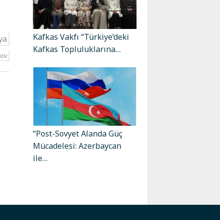
Kafkas Vakfı “Türkiye’deki
ya
Kafkas Topluluklarına…
rov
“Post-Sovyet Alanda Güç
Mücadelesi: Azerbaycan
ile…