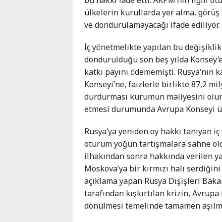
Karaçay-
ülkelerin kurullarda yer alma, görüş
Çerkes
ve dondurulamayacağı ifade ediliyor.
Krasnodar
Kray
İç yönetmelikte yapılan bu değişikli
Kuzey
dondurulduğu son beş yılda Konsey’e
Osetya
katkı payını ödememişti. Rusya’nın k
Stavropol
Konseyi’ne, faizlerle birlikte 87,2 mi
Kray
durdurması kurumun maliyesini olum
etmesi durumunda Avrupa Konseyi üy
Rusya’ya yeniden oy hakkı tanıyan iç 
oturum yoğun tartışmalara sahne oldu
ilhakından sonra hakkında verilen y
Moskova’ya bir kırmızı halı serdiğini
açıklama yapan Rusya Dışişleri Bakan
tarafından kışkırtılan krizin, Avrup
dönülmesi temelinde tamamen aşılm