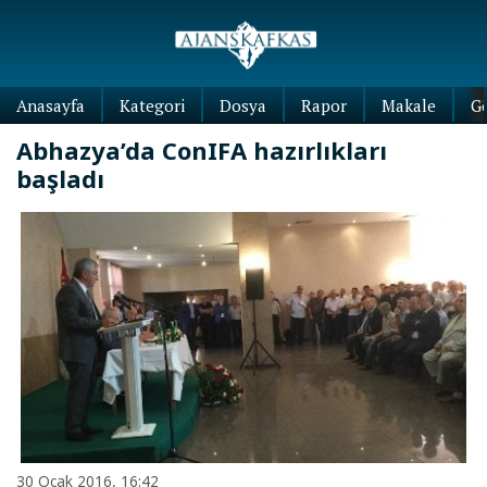
Anasayfa
Kategori
Dosya
Rapor
Makale
G
Abhazya’da ConIFA hazırlıkları
başladı
30 Ocak 2016, 16:42