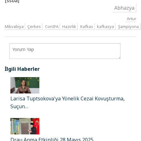
[ssba]
Abhazya
Artur
Mikvabiya
Çerkes
ConIFA
Hazırlık
Kafkas
kafkasya
Şampiyona
İlgili Haberler
Larisa Tuptsokova'ya Yönelik Cezai Kovuşturma,
Suçun…
Drau Anma Etkinliği 28 Mayıs 2025