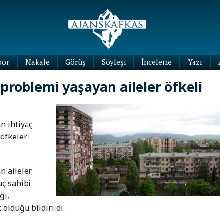
por
Makale
Görüş
Söyleşi
İnceleme
Yazı
Köşe
roblemi yaşayan aileler öfkeli
Yazıları
Blog
Yazıları
n ihtiyaç
 öfkeleri
n aileler
aç sahibi
ğı,
olduğu bildirildi.