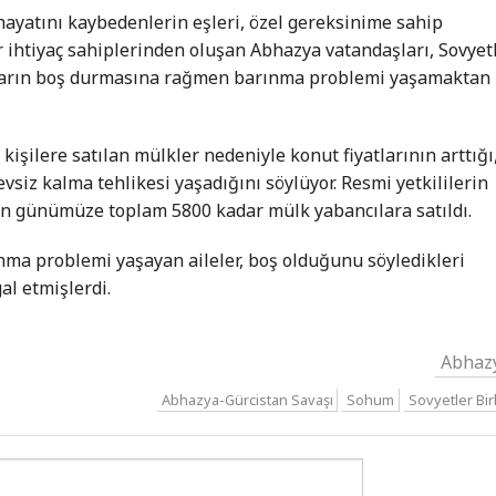
ayatını kaybedenlerin eşleri, özel gereksinime sahip
r ihtiyaç sahiplerinden oluşan Abhazya vatandaşları, Sovyet
aların boş durmasına rağmen barınma problemi yaşamaktan
işilere satılan mülkler nedeniyle konut fiyatlarının arttığı
vsiz kalma tehlikesi yaşadığını söylüyor. Resmi yetkililerin
dan günümüze toplam 5800 kadar mülk yabancılara satıldı.
nma problemi yaşayan aileler, boş olduğunu söyledikleri
al etmişlerdi.
Abhaz
Abhazya-Gürcistan Savaşı
Sohum
Sovyetler Birl