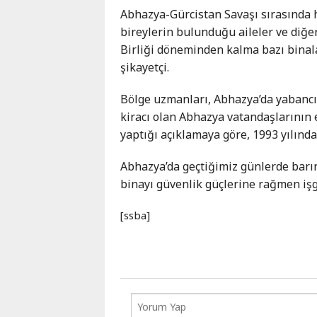
Karaçay-
Abhazya-Gürcistan Savaşı sırasında h
Çerkes
bireylerin bulunduğu aileler ve diğe
Krasnodar
Birliği döneminden kalma bazı bin
Kray
şikayetçi.
Kuzey
Bölge uzmanları, Abhazya’da yabancı k
Osetya
kiracı olan Abhazya vatandaşlarının e
Stavropol
yaptığı açıklamaya göre, 1993 yılın
Kray
Abhazya’da geçtiğimiz günlerde barı
binayı güvenlik güçlerine rağmen işg
[ssba]