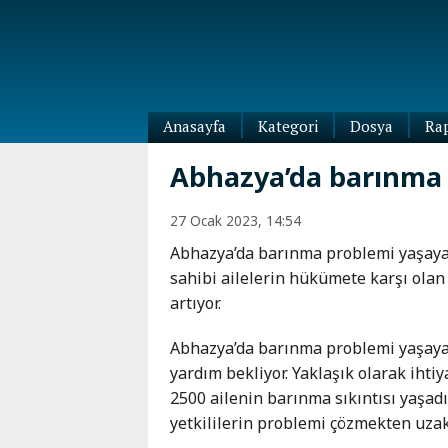
Anasayfa
Kategori
Dosya
Ra
Diaspora
Abhazya’da barınma p
Dünya
Kafkasya
27 Ocak 2023, 14:54
Abhazya
Kafkas-
Abhazya’da barınma problemi yaşaya
Ötesi
Adıgey
sahibi ailelerin hükümete karşı olan
Azerbaycan
Çeçenya
artıyor.
Ermenistan
Dağıstan
Gürcistan
Güney
Abhazya’da barınma problemi yaşaya
Osetya
yardım bekliyor. Yaklaşık olarak ihtiy
İnguşetya
2500 ailenin barınma sıkıntısı yaşadı
Kabardey-
yetkililerin problemi çözmekten uzak 
Balkar