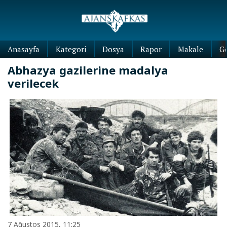
Anasayfa
Kategori
Dosya
Rapor
Makale
G
Abhazya gazilerine madalya
verilecek
7 Ağustos 2015, 11:25