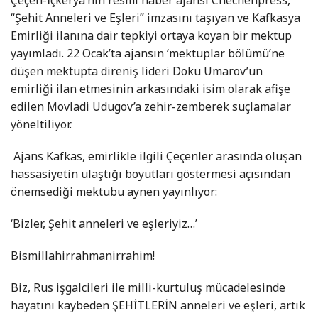
Çeçen-İçkerya’nın resmi haber ajansı Chechenpress,
“Şehit Anneleri ve Eşleri” imzasını taşıyan ve Kafkasya
Emirliği ilanına dair tepkiyi ortaya koyan bir mektup
yayımladı. 22 Ocak’ta ajansın ‘mektuplar bölümü’ne
düşen mektupta direniş lideri Doku Umarov’un
emirliği ilan etmesinin arkasındaki isim olarak afişe
edilen Movladi Udugov’a zehir-zemberek suçlamalar
yöneltiliyor.
Ajans Kafkas, emirlikle ilgili Çeçenler arasında oluşan
hassasiyetin ulaştığı boyutları göstermesi açısından
önemsediği mektubu aynen yayınlıyor:
‘Bizler, Şehit anneleri ve eşleriyiz…’
Bismillahirrahmanirrahim!
Biz, Rus işgalcileri ile milli-kurtuluş mücadelesinde
hayatını kaybeden ŞEHİTLERİN anneleri ve eşleri, artık