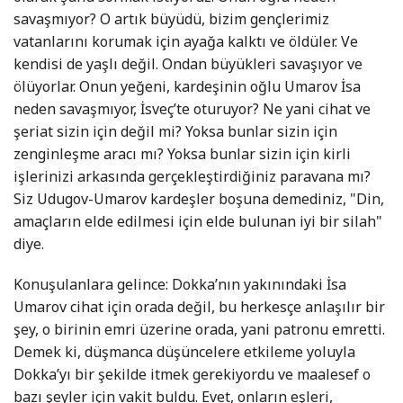
savaşmıyor? O artık büyüdü, bizim gençlerimiz
vatanlarını korumak için ayağa kalktı ve öldüler. Ve
kendisi de yaşlı değil. Ondan büyükleri savaşıyor ve
ölüyorlar. Onun yeğeni, kardeşinin oğlu Umarov İsa
neden savaşmıyor, İsveç’te oturuyor? Ne yani cihat ve
şeriat sizin için değil mi? Yoksa bunlar sizin için
zenginleşme aracı mı? Yoksa bunlar sizin için kirli
işlerinizi arkasında gerçekleştirdiğiniz paravana mı?
Siz Udugov-Umarov kardeşler boşuna demediniz, "Din,
amaçların elde edilmesi için elde bulunan iyi bir silah"
diye.
Konuşulanlara gelince: Dokka’nın yakınındaki İsa
Umarov cihat için orada değil, bu herkesçe anlaşılır bir
şey, o birinin emri üzerine orada, yani patronu emretti.
Demek ki, düşmanca düşüncelere etkileme yoluyla
Dokka’yı bir şekilde itmek gerekiyordu ve maalesef o
bazı şeyler için vakit buldu. Evet, onların eşleri,