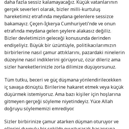
daha fazla sessiz kalamayacağız. Küçük vatanlarının
gerçek severleri olarak, bizler milli-kurtuluş
hareketimiz etrafında meydana gelenlere sessizce
bakamayız. Çeçen-İçkerya Cumhuriyeti’nde ve onun
etrafında meydana gelen şeylere alakasız değiliz.
Bizler devletimizin geleceği konusunda derinden
endişeliyiz. Büyük bir üzüntüyle, politikacılarımızın
birbirlerine nasıl çamur attıklarını, pazardaki ninelerin
düzeyine nasıl indiklerini görüyoruz, özür dileriz ama
sizler hareketlerinizle zorla dilimize düşüyorsunuz.
Tüm tutku, beceri ve güç düşmana yönlendirilecekken
iç savaşa dönüştü. Birilerine hakaret etmek veya küçük
düşürmek istemiyoruz. Ama bazı kişiler için hoşlarına
gitmeyen gerçeği söyleme niyetindeyiz. Yüce Allah
doğruyu söylememizi emrediyor.
Sizler birbirinize çamur atarken düşman oturuyor ve
ellerini duygulu bir şekilde ovuşturarak başarısına