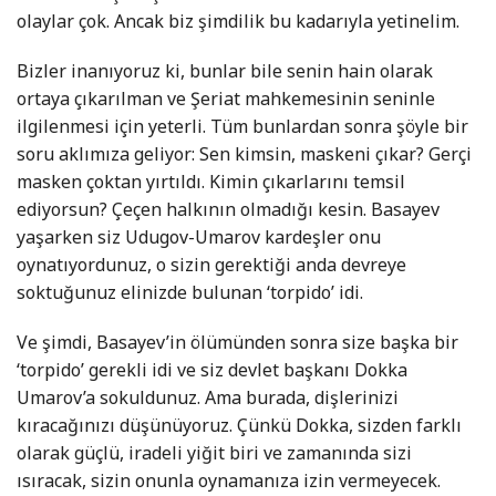
olaylar çok. Ancak biz şimdilik bu kadarıyla yetinelim.
Bizler inanıyoruz ki, bunlar bile senin hain olarak
ortaya çıkarılman ve Şeriat mahkemesinin seninle
ilgilenmesi için yeterli. Tüm bunlardan sonra şöyle bir
soru aklımıza geliyor: Sen kimsin, maskeni çıkar? Gerçi
masken çoktan yırtıldı. Kimin çıkarlarını temsil
ediyorsun? Çeçen halkının olmadığı kesin. Basayev
yaşarken siz Udugov-Umarov kardeşler onu
oynatıyordunuz, o sizin gerektiği anda devreye
soktuğunuz elinizde bulunan ‘torpido’ idi.
Ve şimdi, Basayev’in ölümünden sonra size başka bir
‘torpido’ gerekli idi ve siz devlet başkanı Dokka
Umarov’a sokuldunuz. Ama burada, dişlerinizi
kıracağınızı düşünüyoruz. Çünkü Dokka, sizden farklı
olarak güçlü, iradeli yiğit biri ve zamanında sizi
ısıracak, sizin onunla oynamanıza izin vermeyecek.