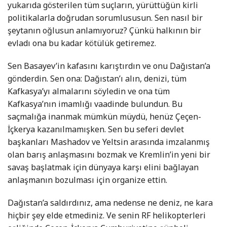
yukarıda gösterilen tüm suçların, yürüttüğün kirli
politikalarla doğrudan sorumlususun. Sen nasıl bir
şeytanın oğlusun anlamıyoruz? Çünkü halkının bir
evladı ona bu kadar kötülük getiremez.
Sen Basayev’in kafasını karıştırdın ve onu Dağıstan’a
gönderdin. Sen ona: Dağıstan’ı alın, denizi, tüm
Kafkasya’yı almalarını söyledin ve ona tüm
Kafkasya’nın imamlığı vaadinde bulundun. Bu
saçmalığa inanmak mümkün müydü, henüz Çeçen-
İçkerya kazanılmamışken. Sen bu seferi devlet
başkanları Mashadov ve Yeltsin arasında imzalanmış
olan barış anlaşmasını bozmak ve Kremlin’in yeni bir
savaş başlatmak için dünyaya karşı elini bağlayan
anlaşmanın bozulması için organize ettin.
Dağıstan’a saldırdınız, ama nedense ne deniz, ne kara
hiçbir şey elde etmediniz. Ve senin RF helikopterleri