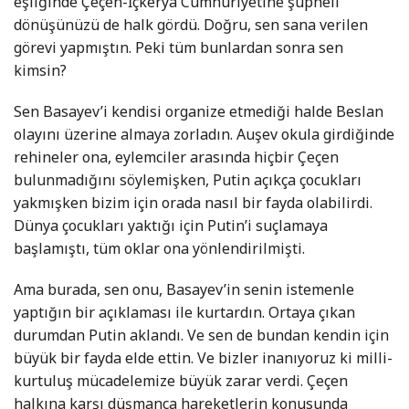
eşliğinde Çeçen-İçkerya Cumhuriyetine şüpheli
dönüşünüzü de halk gördü. Doğru, sen sana verilen
görevi yapmıştın. Peki tüm bunlardan sonra sen
kimsin?
Sen Basayev’i kendisi organize etmediği halde Beslan
olayını üzerine almaya zorladın. Auşev okula girdiğinde
rehineler ona, eylemciler arasında hiçbir Çeçen
bulunmadığını söylemişken, Putin açıkça çocukları
yakmışken bizim için orada nasıl bir fayda olabilirdi.
Dünya çocukları yaktığı için Putin’i suçlamaya
başlamıştı, tüm oklar ona yönlendirilmişti.
Ama burada, sen onu, Basayev’in senin istemenle
yaptığın bir açıklaması ile kurtardın. Ortaya çıkan
durumdan Putin aklandı. Ve sen de bundan kendin için
büyük bir fayda elde ettin. Ve bizler inanıyoruz ki milli-
kurtuluş mücadelemize büyük zarar verdi. Çeçen
halkına karşı düşmanca hareketlerin konusunda