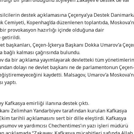
silcilerin destek açıklamasına Çeçenya’ya Destek Danimark
k Cemiyeti, Kopenhag’da düzenlenen toplantıda, Moskova’n
bir provokasyon hazırlığı içinde olduğuna dair
getirildi.
et başkanları, Çeçen-İçkerya Başkanı Dokka Umarov’a Çeçe
ca bağlı kalması çağrısında bulundu.
 da bir açıklama yayımlayarak devletteki tüm yönetimleri
undan dolayı ne devlet başkanı ne de parlamentonun Çeçen
eğiştiremeyeceğini kaydetti. Malsagov, Umarov’a Moskova’n
ı yaptı.
ey Kafkasya emirliği ilanına destek çıktı.
şkanı Zelimhan Yandarbiyev tarafından kurulan Kafkasya
Ekim tarihli açıklamasını sert bir dille eleştirdi. Kafkasya
aysumov ve yardımcısı Chechentimes’ın yazı işleri müdürü
an açıklamada “Zakayev, Kafkasya mücahitleri safında Allah