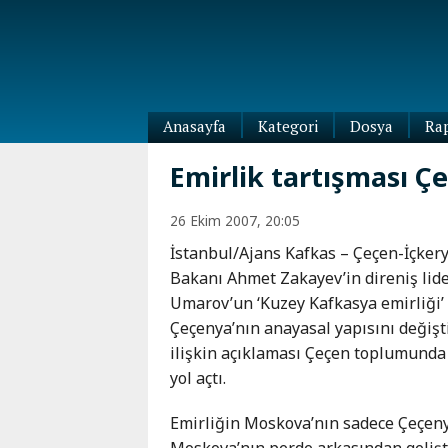
Anasayfa
Kategori
Dosya
Ra
Diaspora
Emirlik tartışması Ç
Dünya
Kafkasya
26 Ekim 2007, 20:05
Abhazya
Kafkas-
İstanbul/Ajans Kafkas – Çeçen-İçkery
Ötesi
Adıgey
Bakanı Ahmet Zakayev’in direniş lid
Azerbaycan
Çeçenya
Umarov’un ‘Kuzey Kafkasya emirliği’
Ermenistan
Dağıstan
Çeçenya’nın anayasal yapısını değişt
Gürcistan
Güney
ilişkin açıklaması Çeçen toplumunda
Osetya
yol açtı.
İnguşetya
Kabardey-
Emirliğin Moskova’nın sadece Çeçeny
Balkar
Moskova’nın perde arkasından gelişt