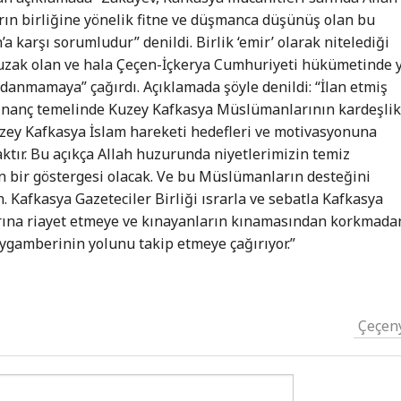
n birliğine yönelik fitne ve düşmanca düşünüş olan bu
a karşı sorumludur” denildi. Birlik ‘emir’ olarak nitelediği
zak olan ve hala Çeçen-İçkerya Cumhuriyeti hükümetinde 
danmamaya” çağırdı. Açıklamada şöyle denildi: “İlan etmiş
 inanç temelinde Kuzey Kafkasya Müslümanlarının kardeşli
uzey Kafkasya İslam hareketi hedefleri ve motivasyonuna
aktır. Bu açıkça Allah huzurunda niyetlerimizin temiz
 bir göstergesi olacak. Ve bu Müslümanların desteğini
n. Kafkasya Gazeteciler Birliği ısrarla ve sebatla Kafkasya
arına riayet etmeye ve kınayanların kınamasından korkmada
ygamberinin yolunu takip etmeye çağırıyor.”
Çeçen