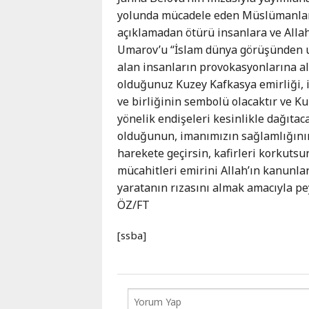
yolunda mücadele eden Müslümanları
açıklamadan ötürü insanlara ve Allah’
Umarov’u “İslam dünya görüşünden u
alan insanların provokasyonlarına al
olduğunuz Kuzey Kafkasya emirliği,
ve birliğinin sembolü olacaktır ve K
yönelik endişeleri kesinlikle dağıtac
olduğunun, imanımızın sağlamlığının
harekete geçirsin, kafirleri korkutsu
mücahitleri emirini Allah’ın kanunl
yaratanın rızasını almak amacıyla pe
ÖZ/FT
[ssba]