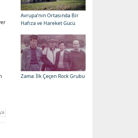
Avrupa’nın Ortasında Bir
yer
Hafıza ve Hareket Gücü
k
n
Zama: İlk Çeçen Rock Grubu
ya