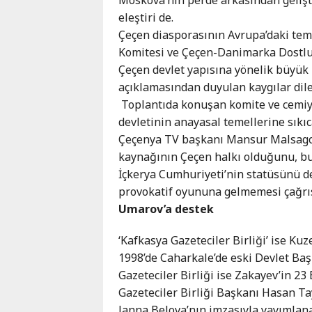
Karaçay-
eleştiri de.
Çerkes
Çeçen diasporasının Avrupa’daki tem
Krasnodar
Komitesi ve Çeçen-Danimarka Dostlu
Kray
Çeçen devlet yapısına yönelik büyük 
Kuzey
açıklamasından duyulan kaygılar dile 
Osetya
Toplantıda konuşan komite ve cemiy
Stavropol
devletinin anayasal temellerine sıkı
Kray
Çeçenya TV başkanı Mansur Malsagov
kaynağının Çeçen halkı olduğunu, b
İçkerya Cumhuriyeti’nin statüsünü d
provokatif oyununa gelmemesi çağrıs
Umarov’a destek
‘Kafkasya Gazeteciler Birliği’ ise Kuz
1998’de Caharkale’de eski Devlet Ba
Gazeteciler Birliği ise Zakayev’in 23 
Gazeteciler Birliği Başkanı Hasan T
Janna Belova’nın imzasıyla yayımlan