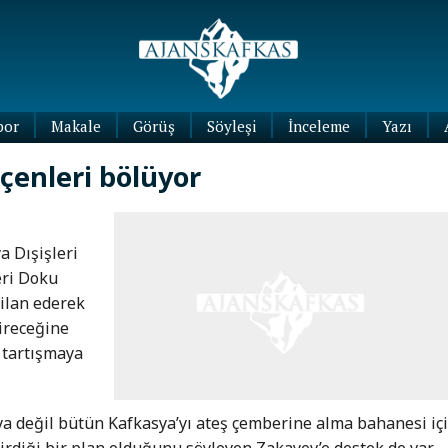
por
Makale
Görüş
Söyleşi
İnceleme
Yazı
Köşe
eçenleri bölüyor
Yazıları
Blog
Yazıları
a Dışişleri
eri Doku
 ilan ederek
ireceğine
 tartışmaya
a değil bütün Kafkasya’yı ateş çemberine alma bahanesi iç
irdiği bir plan olduğunu söyleyen Zakayev’e destek de var