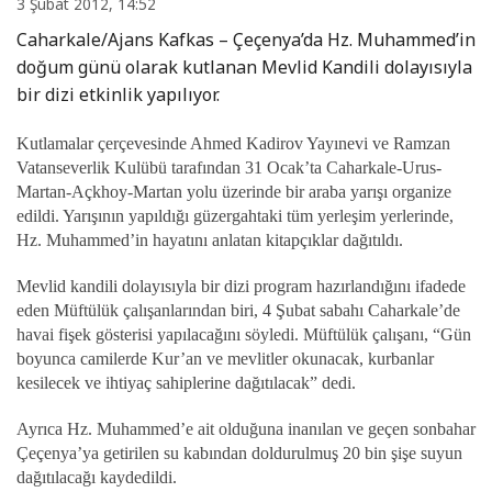
3 Şubat 2012, 14:52
Caharkale/Ajans Kafkas – Çeçenya’da Hz. Muhammed’in
doğum günü olarak kutlanan Mevlid Kandili dolayısıyla
bir dizi etkinlik yapılıyor.
Kutlamalar çerçevesinde Ahmed Kadirov Yayınevi ve Ramzan
Vatanseverlik Kulübü tarafından 31 Ocak’ta Caharkale-Urus-
Martan-Açkhoy-Martan yolu üzerinde bir araba yarışı organize
edildi. Yarışının yapıldığı güzergahtaki tüm yerleşim yerlerinde,
Hz. Muhammed’in hayatını anlatan kitapçıklar dağıtıldı.
Mevlid kandili dolayısıyla bir dizi program hazırlandığını ifadede
eden Müftülük çalışanlarından biri, 4 Şubat sabahı Caharkale’de
havai fişek gösterisi yapılacağını söyledi. Müftülük çalışanı, “Gün
boyunca camilerde Kur’an ve mevlitler okunacak, kurbanlar
kesilecek ve ihtiyaç sahiplerine dağıtılacak” dedi.
Ayrıca Hz. Muhammed’e ait olduğuna inanılan ve geçen sonbahar
Çeçenya’ya getirilen su kabından doldurulmuş 20 bin şişe suyun
dağıtılacağı kaydedildi.