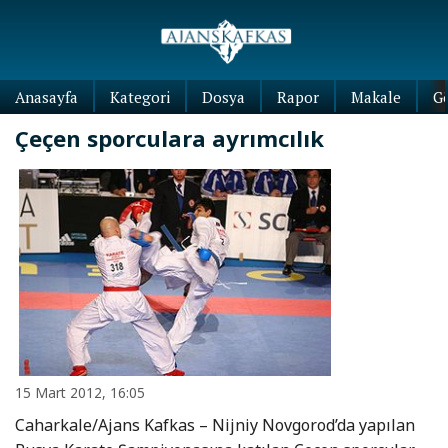
Anasayfa
Kategori
Dosya
Rapor
Makale
G
Çeçen sporculara ayrımcılık
15 Mart 2012, 16:05
Caharkale/Ajans Kafkas – Nijniy Novgorod’da yapılan