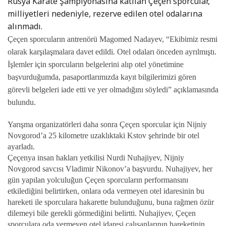
Rusya Karate Şampiyonasına katılan Çeçen sporcular,
milliyetleri nedeniyle, rezerve edilen otel odalarına
alınmadı.
Çeçen sporcuların antrenörü Magomed Nadayev, “Ekibimiz resmi
olarak karşılaşmalara davet edildi. Otel odaları önceden ayrılmıştı.
İşlemler için sporcuların belgelerini alıp otel yönetimine
başvurduğumda, pasaportlarımızda kayıt bilgilerimizi gören
görevli belgeleri iade etti ve yer olmadığını söyledi” açıklamasında
bulundu.
Yarışma organizatörleri daha sonra Çeçen sporcular için Nijniy
Novgorod’a 25 kilometre uzaklıktaki Kstov şehrinde bir otel
ayarladı.
Çeçenya insan hakları yetkilisi Nurdi Nuhajiyev, Nijniy
Novgorod savcısı Vladimir Nikonov’a başvurdu. Nuhajiyev, her
gün yapılan yolculuğun Çeçen sporcuların performansını
etkilediğini belirtirken, onlara oda vermeyen otel idaresinin bu
hareketi ile sporculara hakarette bulunduğunu, buna rağmen özür
dilemeyi bile gerekli görmediğini belirtti. Nuhajiyev, Çeçen
sporculara oda vermeyen otel idaresi çalışanlarının hareketinin