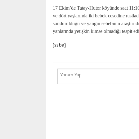
Karaçay-
17 Ekim’de Tatay-Hutor köyünde saat 11:10’
Çerkes
ve dört yaşlarında iki bebek cesedine rastl
Krasnodar
söndürüldüğü ve yangın sebebinin araştırıld
Kray
yanlarında yetişkin kimse olmadığı tespit edi
Kuzey
Osetya
[ssba]
Stavropol
Kray