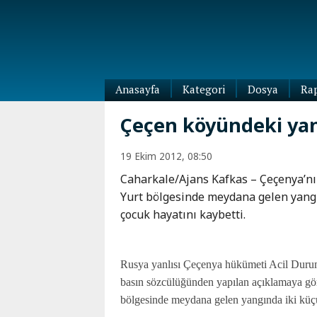
Anasayfa
Kategori
Dosya
Ra
Diaspora
Çeçen köyündeki yan
Dünya
Kafkasya
19 Ekim 2012, 08:50
Abhazya
Kafkas-
Caharkale/Ajans Kafkas – Çeçenya’n
Ötesi
Adıgey
Yurt bölgesinde meydana gelen yangı
Azerbaycan
Çeçenya
çocuk hayatını kaybetti.
Ermenistan
Dağıstan
Gürcistan
Güney
Osetya
Rusya yanlısı Çeçenya hükümeti Acil Duru
İnguşetya
basın sözcülüğünden yapılan açıklamaya g
Kabardey-
bölgesinde meydana gelen yangında iki küç
Balkar