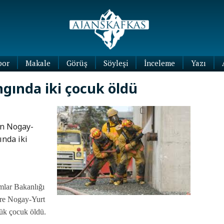
por
Makale
Görüş
Söyleşi
İnceleme
Yazı
Köşe
gında iki çocuk öldü
Yazıları
Blog
Yazıları
ın Nogay-
nda iki
mlar Bakanlığı
öre Nogay-Yurt
ük çocuk öldü.