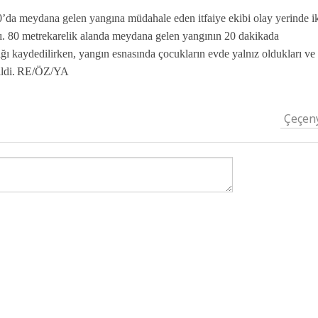
da meydana gelen yangına müdahale eden itfaiye ekibi olay yerinde i
adı. 80 metrekarelik alanda meydana gelen yangının 20 dakikada
ığı kaydedilirken, yangın esnasında çocukların evde yalnız oldukları ve
ldi.
RE/ÖZ/YA
Çeçen