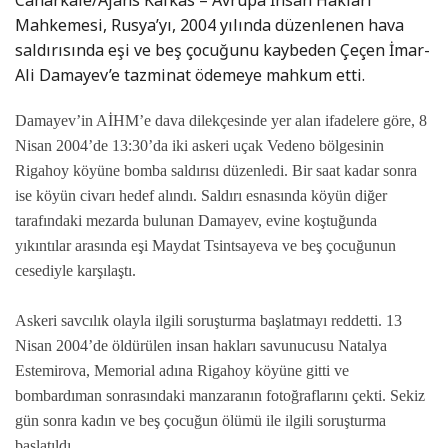
Caharkale/Ajans Kafkas – Avrupa İnsan Hakları
Mahkemesi, Rusya’yı, 2004 yılında düzenlenen hava
saldırısında eşi ve beş çocuğunu kaybeden Çeçen İmar-
Ali Damayev’e tazminat ödemeye mahkum etti.
Damayev’in AİHM’e dava dilekçesinde yer alan ifadelere göre, 8
Nisan 2004’de 13:30’da iki askeri uçak Vedeno bölgesinin
Rigahoy köyüne bomba saldırısı düzenledi. Bir saat kadar sonra
ise köyün civarı hedef alındı. Saldırı esnasında köyün diğer
tarafındaki mezarda bulunan Damayev, evine koştuğunda
yıkıntılar arasında eşi Maydat Tsintsayeva ve beş çocuğunun
cesediyle karşılaştı.
Askeri savcılık olayla ilgili soruşturma başlatmayı reddetti. 13
Nisan 2004’de öldürülen insan hakları savunucusu Natalya
Estemirova, Memorial adına Rigahoy köyüne gitti ve
bombardıman sonrasındaki manzaranın fotoğraflarını çekti. Sekiz
gün sonra kadın ve beş çocuğun ölümü ile ilgili soruşturma
başlatıldı.