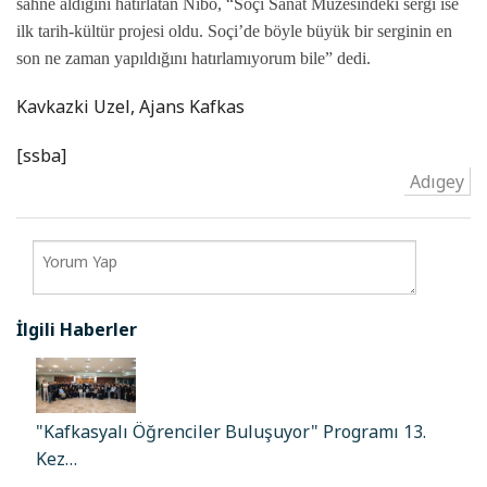
sahne aldığını hatırlatan Nibo, “Soçi Sanat Müzesindeki sergi ise
ilk tarih-kültür projesi oldu. Soçi’de böyle büyük bir serginin en
son ne zaman yapıldığını hatırlamıyorum bile” dedi.
Kavkazki Uzel, Ajans Kafkas
[ssba]
Adıgey
İlgili Haberler
"Kafkasyalı Öğrenciler Buluşuyor" Programı 13.
Kez…